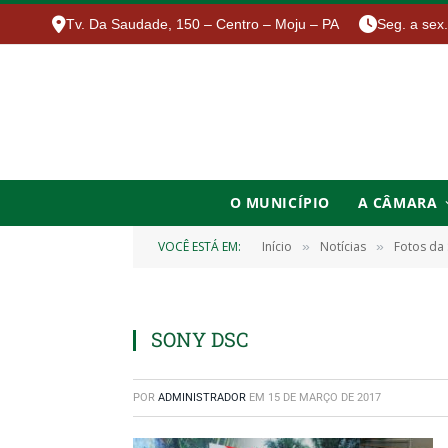
Tv. Da Saudade, 150 – Centro – Moju – PA
Seg. a sex
O MUNICÍPIO
A CÂMARA
VOCÊ ESTÁ EM:
Início
Notícias
Fotos da
»
»
SONY DSC
POR
ADMINISTRADOR
EM
15 DE MARÇO DE 2017