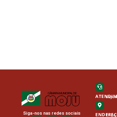
ATENDI
Segund
Siga-nos nas redes sociais
ENDERE
Tv Da 