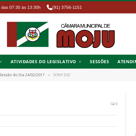
. das 07:30 às 13:30h
(91) 3756-1151
ATIVIDADES DO LEGISLATIVO
SESSÕES
ATENDI
 Sessão do Dia 24/02/2017
SONY DSC
»
0