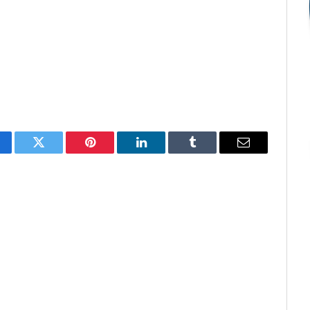
cebook
Twitter
Pinterest
O
Tumblr
E-
LinkedIn
mail