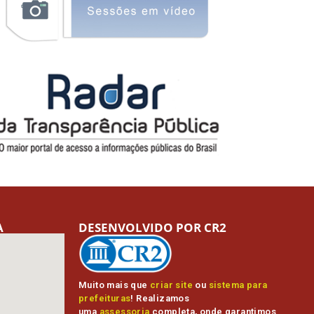
A
DESENVOLVIDO POR CR2
Muito mais que
criar site
ou
sistema para
prefeituras
! Realizamos
uma
assessoria
completa, onde garantimos