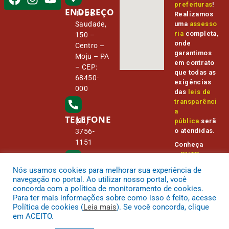
prefeituras
!
ENDEREÇO
Tv Da
Realizamos
Saudade,
uma
assesso
ria
completa,
150 –
onde
Centro –
garantimos
Moju – PA
em contrato
– CEP:
que todas as
68450-
exigências
000
das
leis de
transparênci
a
TELEFONE
(91)
pública
serã
o atendidas.
3756-
1151
Conheça
o
PNTP
e
o
Radar da
Nós usamos cookies para melhorar sua experiência de
E-MAIL
Transparênc
camara@
navegação no portal. Ao utilizar nosso portal, você
ia Pública
cmmoju.p
concorda com a política de monitoramento de cookies.
a.gov.br
Para ter mais informações sobre como isso é feito, acesse
Política de cookies (
Leia mais
). Se você concorda, clique
em ACEITO.