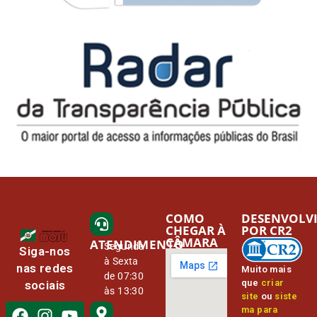
COMO
DESENVOLV
CHEGAR À
POR CR2
CÂMARA
ATENDIMENTO
Segunda
Siga-nos
à Sexta
nas redes
Muito mais
de 07:30
que
criar
sociais
às 13:30
site
ou
siste
ma para