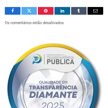
Facebook
Twitter
Pinterest
O
Tumblr
E-
LinkedIn
mail
Os comentários estão desativados.