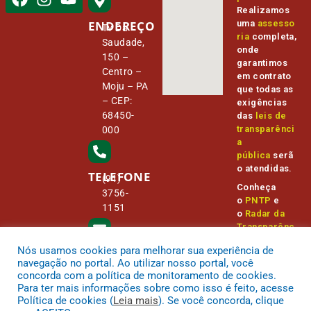
Realizamos
ENDEREÇO
uma
assesso
Tv Da
ria
completa,
Saudade,
onde
150 –
garantimos
Centro –
em contrato
Moju – PA
que todas as
– CEP:
exigências
68450-
das
leis de
transparênci
000
a
pública
serã
o atendidas.
TELEFONE
(91)
Conheça
3756-
o
PNTP
e
1151
o
Radar da
Transparênc
ia Pública
Nós usamos cookies para melhorar sua experiência de
E-MAIL
camara@
navegação no portal. Ao utilizar nosso portal, você
cmmoju.p
concorda com a política de monitoramento de cookies.
a.gov.br
Para ter mais informações sobre como isso é feito, acesse
Política de cookies (
Leia mais
). Se você concorda, clique