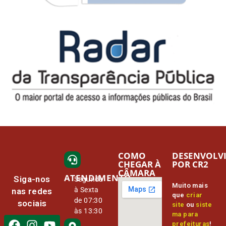
COMO
DESENVOLV
CHEGAR À
POR CR2
CÂMARA
ATENDIMENTO
Siga-nos
Segunda
Muito mais
à Sexta
nas redes
que
criar
de 07:30
sociais
site
ou
siste
às 13:30
ma para
prefeituras
!