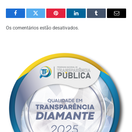
Facebook
Twitter
Pinterest
O
Tumblr
E-
LinkedIn
mail
Os comentários estão desativados.