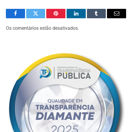
Facebook
Twitter
Pinterest
O
Tumblr
E-
LinkedIn
mail
Os comentários estão desativados.