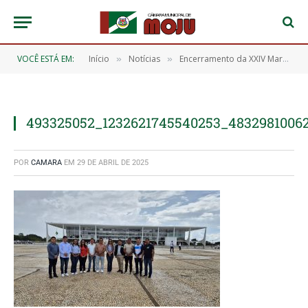
VOCÊ ESTÁ EM:
Início
Notícias
Encerramento da XXIV Marcha dos Legislativos Municipais
»
»
493325052_1232621745540253_4832981006
POR
CAMARA
EM
29 DE ABRIL DE 2025