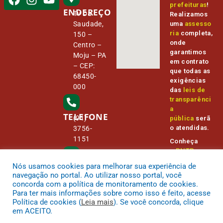
prefeituras
!
ENDEREÇO
Tv Da
Realizamos
Saudade,
uma
assesso
ria
completa,
150 –
onde
Centro –
garantimos
Moju – PA
em contrato
– CEP:
que todas as
68450-
exigências
000
das
leis de
transparênci
a
TELEFONE
(91)
pública
serã
o atendidas.
3756-
1151
Conheça
o
PNTP
e
o
Radar da
Nós usamos cookies para melhorar sua experiência de
E-MAIL
Transparênc
camara@
navegação no portal. Ao utilizar nosso portal, você
ia Pública
cmmoju.p
concorda com a política de monitoramento de cookies.
a.gov.br
Para ter mais informações sobre como isso é feito, acesse
Política de cookies (
Leia mais
). Se você concorda, clique
em ACEITO.