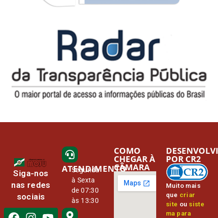
COMO
DESENVOLV
CHEGAR À
POR CR2
CÂMARA
ATENDIMENTO
Segunda
Siga-nos
à Sexta
nas redes
Muito mais
de 07:30
que
criar
sociais
às 13:30
site
ou
siste
ma para