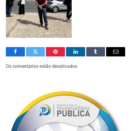
Facebook
Twitter
Pinterest
O
Tumblr
E-
LinkedIn
mail
Os comentários estão desativados.