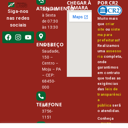
CHEGAR À
POR CR2
CÂMARA
ATENDIMENTO
Segunda
Siga-nos
à Sexta
nas redes
Muito mais
de 07:30
que
criar
sociais
às 13:30
site
ou
siste
ma para
prefeituras
!
ENDEREÇO
Tv Da
Realizamos
Saudade,
uma
assesso
ria
completa,
150 –
onde
Centro –
garantimos
Moju – PA
em contrato
– CEP:
que todas as
68450-
exigências
000
das
leis de
transparênci
a
TELEFONE
(91)
pública
serã
o atendidas.
3756-
1151
Conheça
o
PNTP
e