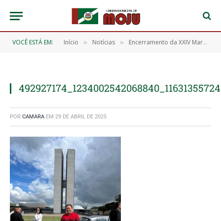
VOCÊ ESTÁ EM:
Início
Notícias
Encerramento da XXIV Marcha dos Legislativos Municipais
»
»
492927174_1234002542068840_1163135572
POR
CAMARA
EM
29 DE ABRIL DE 2025