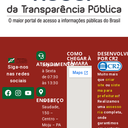
COMO
DESENVOLV
CHEGAR À
POR CR2
CÂMARA
ATENDIMENTO
Segunda
Siga-nos
à Sexta
nas redes
Muito mais
de 07:30
que
criar
sociais
às 13:30
site
ou
siste
ma para
prefeituras
!
ENDEREÇO
Tv Da
Realizamos
Saudade,
uma
assesso
ria
completa,
150 –
onde
Centro –
garantimos
Moju – PA