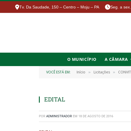
Tv. Da Saudade, 150 – Centro – Moju – PA
Seg. a sex
O MUNICÍPIO
A CÂMARA
VOCÊ ESTÁ EM:
Início
Licitações
CONVIT
»
»
EDITAL
POR
ADMINISTRADOR
EM
18 DE AGOSTO DE 2016