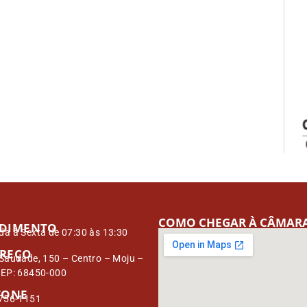
COMO CHEGAR À CÂMAR
DIMENTO
a à Sexta de 07:30 às 13:30
REÇO
Saudade, 150 – Centro – Moju –
CEP: 68450-000
FONE
3756-1151