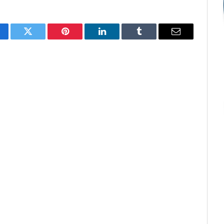
cebook
Twitter
Pinterest
O
Tumblr
E-
LinkedIn
mail