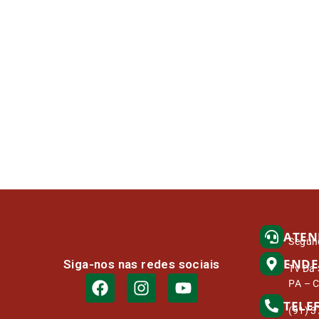
ATEN
Segund
ENDE
Siga-nos nas redes sociais
Tv Da 
PA – 
TELE
(91) 