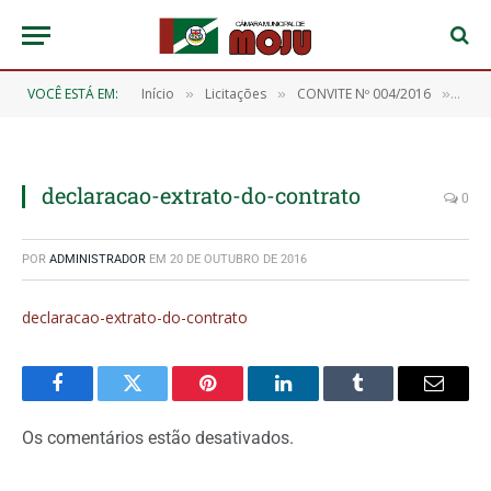
VOCÊ ESTÁ EM:
Início
Licitações
CONVITE Nº 004/2016
decl
»
»
»
declaracao-extrato-do-contrato
0
POR
ADMINISTRADOR
EM
20 DE OUTUBRO DE 2016
declaracao-extrato-do-contrato
Facebook
Twitter
Pinterest
O
Tumblr
E-
LinkedIn
mail
Os comentários estão desativados.