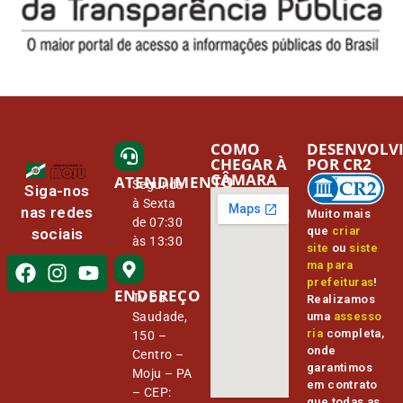
COMO
DESENVOLV
CHEGAR À
POR CR2
CÂMARA
ATENDIMENTO
Segunda
Siga-nos
à Sexta
nas redes
Muito mais
de 07:30
que
criar
sociais
às 13:30
site
ou
siste
ma para
prefeituras
!
ENDEREÇO
Tv Da
Realizamos
Saudade,
uma
assesso
ria
completa,
150 –
onde
Centro –
garantimos
Moju – PA
em contrato
– CEP:
que todas as