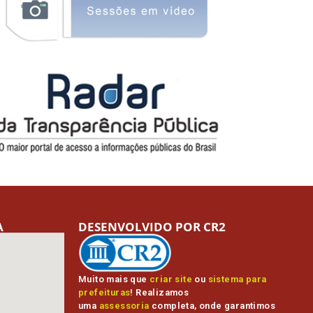
A
DESENVOLVIDO POR CR2
Muito mais que
criar site
ou
sistema para
prefeituras
! Realizamos
uma
assessoria
completa, onde garantimos