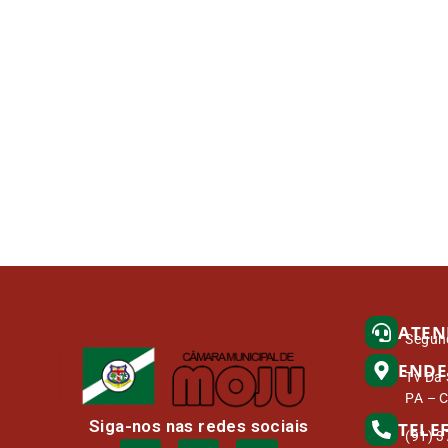
ATEN
Segund
ENDE
Tv Da 
PA – 
Siga-nos nas redes sociais
TELE
(91) 