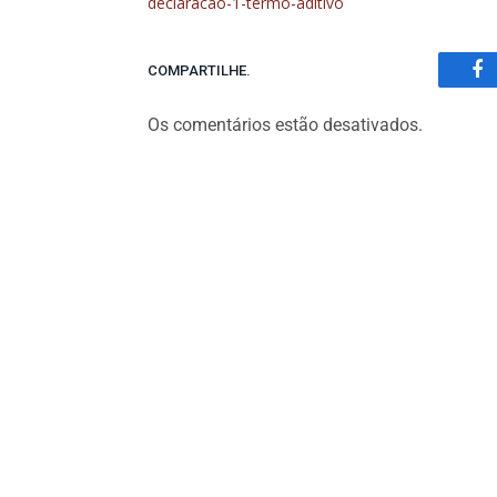
declaracao-1-termo-aditivo
COMPARTILHE.
Fa
Os comentários estão desativados.