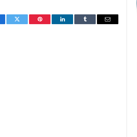
cebook
Twitter
Pinterest
O
Tumblr
E-
LinkedIn
mail