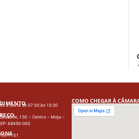
COMO CHEGAR À CÂMAR
DIMENTO
a à Sexta de 07:30 às 13:30
REÇO
Saudade, 150 – Centro – Moju –
CEP: 68450-000
FONE
3756-1151