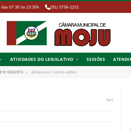
. das 07:30 às 13:30h
(91) 3756-1151
ATIVIDADES DO LEGISLATIVO
SESSÕES
ATENDI
E Nº 004/2016
declaracao-1-termo-aditivo
»
0