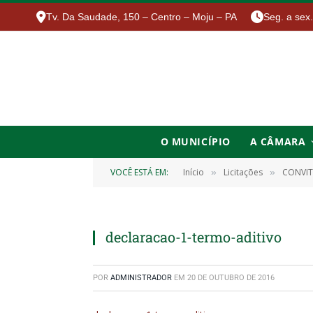
Tv. Da Saudade, 150 – Centro – Moju – PA
Seg. a sex
O MUNICÍPIO
A CÂMARA
VOCÊ ESTÁ EM:
Início
Licitações
CONVIT
»
»
declaracao-1-termo-aditivo
POR
ADMINISTRADOR
EM
20 DE OUTUBRO DE 2016