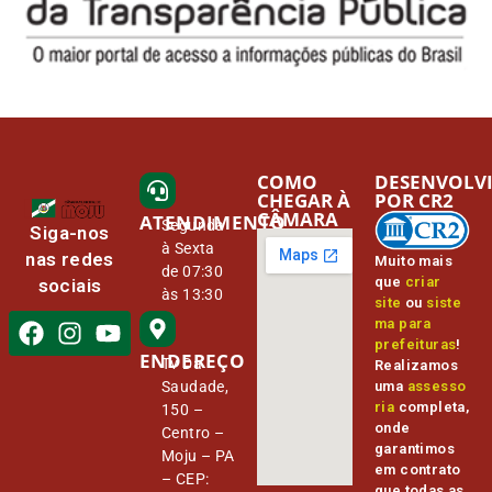
COMO
DESENVOLV
CHEGAR À
POR CR2
CÂMARA
ATENDIMENTO
Segunda
Siga-nos
à Sexta
nas redes
Muito mais
de 07:30
que
criar
sociais
às 13:30
site
ou
siste
ma para
prefeituras
!
ENDEREÇO
Tv Da
Realizamos
Saudade,
uma
assesso
ria
completa,
150 –
onde
Centro –
garantimos
Moju – PA
em contrato
– CEP:
que todas as