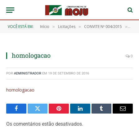
VOCÊ ESTÁ EM:
Início
Licitações
CONVITE Nº 004/2015
hom
»
»
»
homologacao
0
POR
ADMINISTRADOR
EM
19 DE SETEMBRO DE 2016
homologacao
Facebook
Twitter
Pinterest
O
Tumblr
E-
LinkedIn
mail
Os comentários estão desativados.