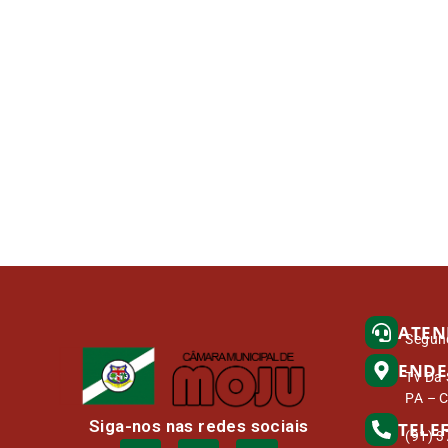
ATEN
Segund
ENDE
Tv Da 
PA – 
Siga-nos nas redes sociais
TELE
(91) 