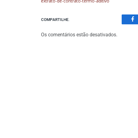
extrato-de-contrato-termo-aditivo
COMPARTILHE.
Fa
Os comentários estão desativados.