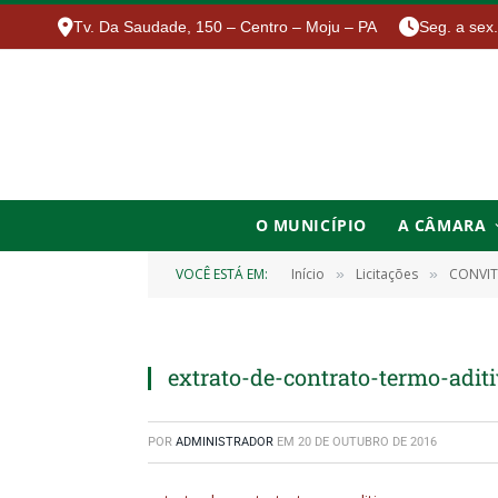
Tv. Da Saudade, 150 – Centro – Moju – PA
Seg. a sex
O MUNICÍPIO
A CÂMARA
VOCÊ ESTÁ EM:
Início
Licitações
CONVIT
»
»
extrato-de-contrato-termo-adit
POR
ADMINISTRADOR
EM
20 DE OUTUBRO DE 2016