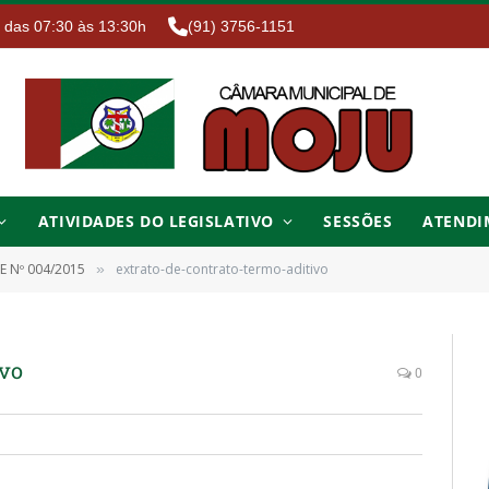
. das 07:30 às 13:30h
(91) 3756-1151
ATIVIDADES DO LEGISLATIVO
SESSÕES
ATENDI
E Nº 004/2015
extrato-de-contrato-termo-aditivo
»
ivo
0