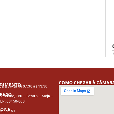
COMO CHEGAR À CÂMAR
DIMENTO
a à Sexta de 07:30 às 13:30
REÇO
Saudade, 150 – Centro – Moju –
CEP: 68450-000
FONE
3756-1151