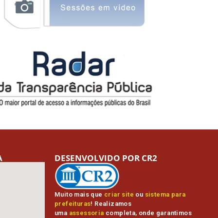
A
DESENVOLVIDO POR CR2
Muito mais que
criar site
ou
sistema para
prefeituras
! Realizamos
uma
assessoria
completa, onde garantimos