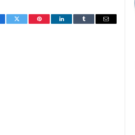
cebook
Twitter
Pinterest
O
Tumblr
E-
LinkedIn
mail