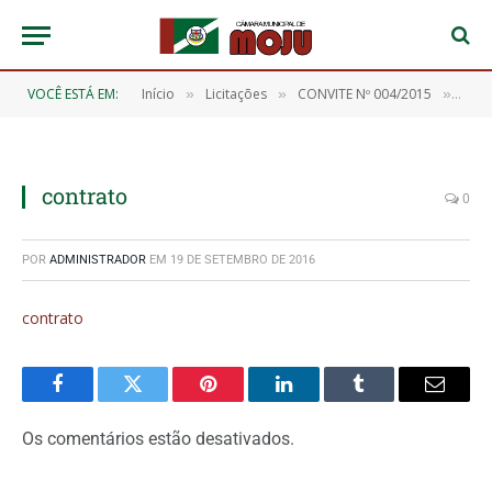
VOCÊ ESTÁ EM:
Início
Licitações
CONVITE Nº 004/2015
cont
»
»
»
contrato
0
POR
ADMINISTRADOR
EM
19 DE SETEMBRO DE 2016
contrato
Facebook
Twitter
Pinterest
O
Tumblr
E-
LinkedIn
mail
Os comentários estão desativados.