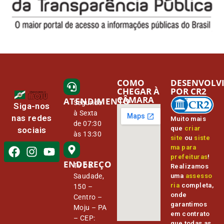
COMO
DESENVOLV
CHEGAR À
POR CR2
CÂMARA
ATENDIMENTO
Segunda
Siga-nos
à Sexta
nas redes
Muito mais
de 07:30
que
criar
sociais
às 13:30
site
ou
siste
ma para
prefeituras
!
ENDEREÇO
Tv Da
Realizamos
Saudade,
uma
assesso
ria
completa,
150 –
onde
Centro –
garantimos
Moju – PA
em contrato
– CEP:
que todas as