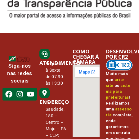
COMO
DESENVOLV
CHEGAR À
POR CR2
CÂMARA
ATENDIMENTO
Segunda
Siga-nos
à Sexta
nas redes
Muito mais
de 07:30
que
criar
sociais
às 13:30
site
ou
siste
ma para
prefeituras
!
ENDEREÇO
Tv Da
Realizamos
Saudade,
uma
assesso
ria
completa,
150 –
onde
Centro –
garantimos
Moju – PA
em contrato
– CEP:
que todas as