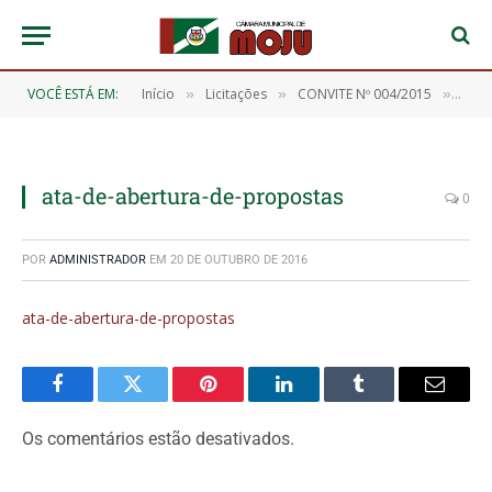
VOCÊ ESTÁ EM:
Início
Licitações
CONVITE Nº 004/2015
ata-
»
»
»
ata-de-abertura-de-propostas
0
POR
ADMINISTRADOR
EM
20 DE OUTUBRO DE 2016
ata-de-abertura-de-propostas
Facebook
Twitter
Pinterest
O
Tumblr
E-
LinkedIn
mail
Os comentários estão desativados.