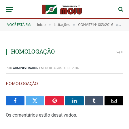
VOCÊ ESTÁ EM:
Início
Licitações
CONVITE Nº 003/2016
HOM
»
»
»
HOMOLOGAÇÃO
0
POR
ADMINISTRADOR
EM
18 DE AGOSTO DE 2016
HOMOLOGAÇÃO
Facebook
Twitter
Pinterest
O
Tumblr
E-
LinkedIn
mail
Os comentários estão desativados.