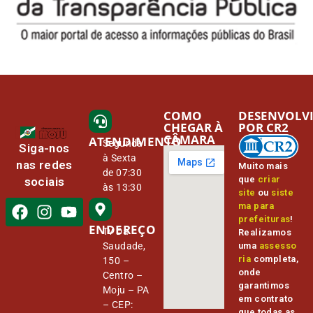
COMO
DESENVOLV
CHEGAR À
POR CR2
CÂMARA
ATENDIMENTO
Segunda
Siga-nos
à Sexta
nas redes
Muito mais
de 07:30
que
criar
sociais
às 13:30
site
ou
siste
ma para
prefeituras
!
ENDEREÇO
Tv Da
Realizamos
Saudade,
uma
assesso
ria
completa,
150 –
onde
Centro –
garantimos
Moju – PA
em contrato
– CEP:
que todas as