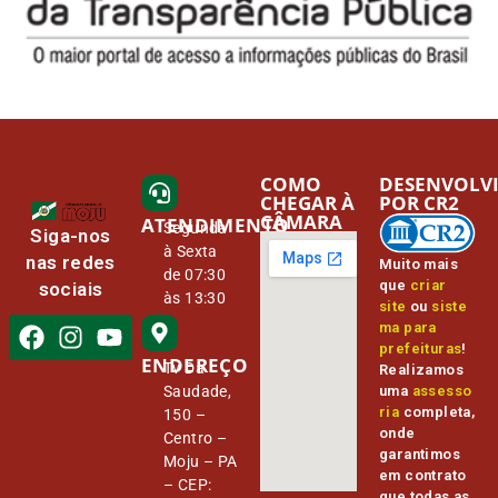
COMO
DESENVOLV
CHEGAR À
POR CR2
CÂMARA
ATENDIMENTO
Segunda
Siga-nos
à Sexta
nas redes
Muito mais
de 07:30
que
criar
sociais
às 13:30
site
ou
siste
ma para
prefeituras
!
ENDEREÇO
Tv Da
Realizamos
Saudade,
uma
assesso
ria
completa,
150 –
onde
Centro –
garantimos
Moju – PA
em contrato
– CEP:
que todas as