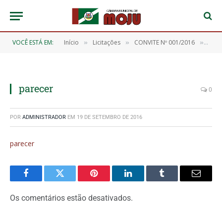
VOCÊ ESTÁ EM:
Início
Licitações
CONVITE Nº 001/2016
pare
»
»
»
parecer
0
POR
ADMINISTRADOR
EM
19 DE SETEMBRO DE 2016
parecer
Facebook
Twitter
Pinterest
O
Tumblr
E-
LinkedIn
mail
Os comentários estão desativados.