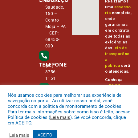
Tv Da
Realizamos
Saudade,
uma
assesso
ria
completa,
150 –
onde
Centro –
garantimos
Moju – PA
em contrato
– CEP:
que todas as
68450-
exigências
000
das
leis de
transparênci
a
TELEFONE
(91)
pública
serã
o atendidas.
3756-
1151
Conheça
o
PNTP
e
o
Radar da
Nós usamos cookies para melhorar sua experiência de
E-MAIL
Transparênc
camara@
navegação no portal. Ao utilizar nosso portal, você
ia Pública
cmmoju.p
concorda com a política de monitoramento de cookies.
a.gov.br
Para ter mais informações sobre como isso é feito, acesse
Política de cookies (
Leia mais
). Se você concorda, clique
em ACEITO.
Leia mais
ACEITO
.
Todos os direitos reservados a Câmara Municipal Moju