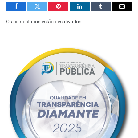
Facebook
Twitter
Pinterest
O
Tumblr
E-
LinkedIn
mail
Os comentários estão desativados.