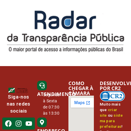
COMO
DESENVOLV
CHEGAR À
POR CR2
CÂMARA
ATENDIMENTO
Segunda
Siga-nos
à Sexta
nas redes
Muito mais
de 07:30
que
criar
sociais
às 13:30
site
ou
siste
ma para
prefeituras
!
ENDEREÇO