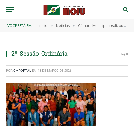
VOCÊ ESTÁ EM:
Início
Notícias
Câmara Municipal realizou 2ª Sessão Ordinária com aprovação de 10 requerimentos
»
»
2º-Sessão-Ordinária
0
POR
CMPORTAL
EM
13 DE MARÇO DE 2026