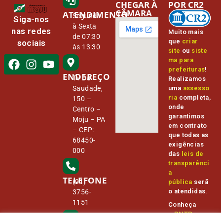
CHEGAR À
POR CR2
CÂMARA
ATENDIMENTO
Segunda
Siga-nos
à Sexta
nas redes
Muito mais
de 07:30
que
criar
sociais
às 13:30
site
ou
siste
ma para
prefeituras
!
ENDEREÇO
Tv Da
Realizamos
Saudade,
uma
assesso
ria
completa,
150 –
onde
Centro –
garantimos
Moju – PA
em contrato
– CEP:
que todas as
68450-
exigências
000
das
leis de
transparênci
a
TELEFONE
(91)
pública
serã
o atendidas.
3756-
1151
Conheça
o
PNTP
e