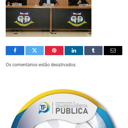
Facebook
Twitter
Pinterest
O
Tumblr
E-
LinkedIn
mail
Os comentários estão desativados.