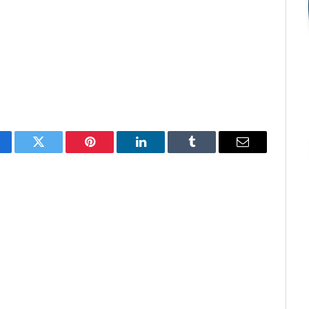
cebook
Twitter
Pinterest
O
Tumblr
E-
LinkedIn
mail