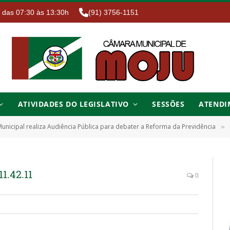
. das 07:30 às 13:30h
(91) 3756-1151
ATIVIDADES DO LEGISLATIVO
SESSÕES
ATENDI
nicipal realiza Audiência Pública para debater a Reforma da Previdência
»
1.42.11
0