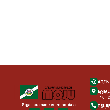
ATEN
Segund
ENDE
Tv Da 
PA – 
Siga-nos nas redes sociais
TELE
(91) 