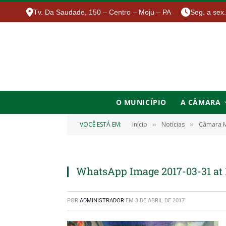
Tv. Da Saudade, 150 – Centro – Moju – PA
Seg. a sex
O MUNICÍPIO
A CÂMARA
VOCÊ ESTÁ EM:
Início
Notícias
Câmara Mu
»
»
WhatsApp Image 2017-03-31 at 1
POR
ADMINISTRADOR
EM
3 DE ABRIL DE 2017