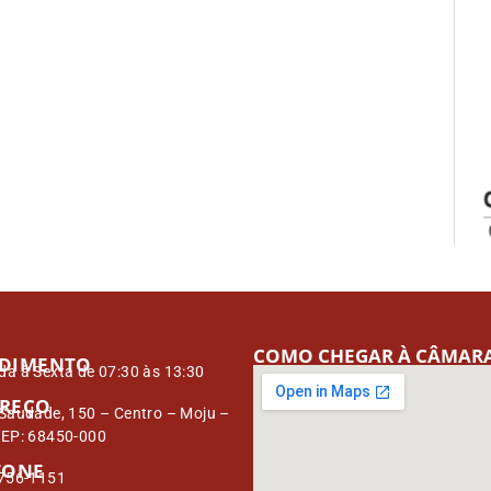
COMO CHEGAR À CÂMAR
DIMENTO
a à Sexta de 07:30 às 13:30
REÇO
Saudade, 150 – Centro – Moju –
CEP: 68450-000
FONE
3756-1151