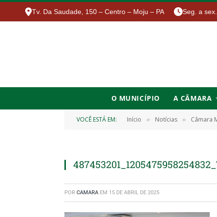
Tv. Da Saudade, 150 – Centro – Moju – PA
Seg. a sex
O MUNICÍPIO
A CÂMARA
VOCÊ ESTÁ EM:
Início
Notícias
Câmara Mu
»
»
487453201_1205475958254832_
POR
CAMARA
EM
15 DE ABRIL DE 2025