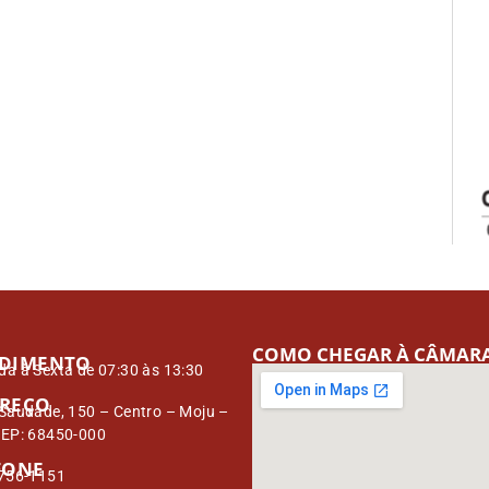
COMO CHEGAR À CÂMAR
DIMENTO
a à Sexta de 07:30 às 13:30
REÇO
Saudade, 150 – Centro – Moju –
CEP: 68450-000
FONE
3756-1151