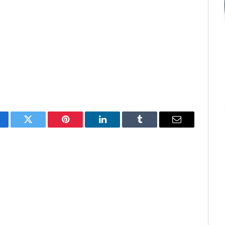
cebook
Twitter
Pinterest
O
Tumblr
E-
LinkedIn
mail