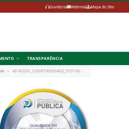
Ouvidoria
Webmail
Mapa do Site
MENTO
TRANSPARÊNCIA
pio
487453201_1205475958254832_7537180757594064839_n
»