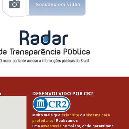
A
DESENVOLVIDO POR CR2
Muito mais que
criar site
ou
sistema para
prefeituras
! Realizamos
uma
assessoria
completa, onde garantimos