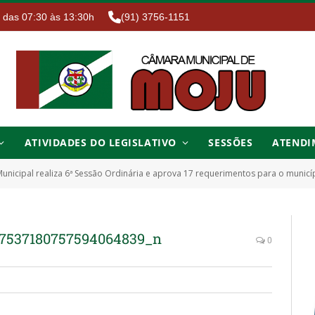
. das 07:30 às 13:30h
(91) 3756-1151
ATIVIDADES DO LEGISLATIVO
SESSÕES
ATENDI
nicipal realiza 6ª Sessão Ordinária e aprova 17 requerimentos para o municí
7537180757594064839_n
0