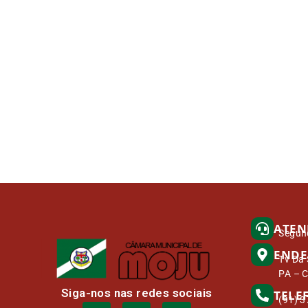
ATEN
Segund
ENDE
Tv Da 
PA – 
Siga-nos nas redes sociais
TELE
(91) 