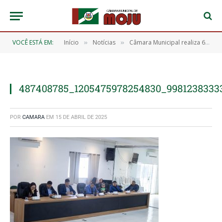
VOCÊ ESTÁ EM:
Início
Notícias
Câmara Municipal realiza 6ª Sessão Ordinária e aprova 17 requerimentos para o município
»
»
487408785_1205475978254830_9981238333
POR
CAMARA
EM
15 DE ABRIL DE 2025