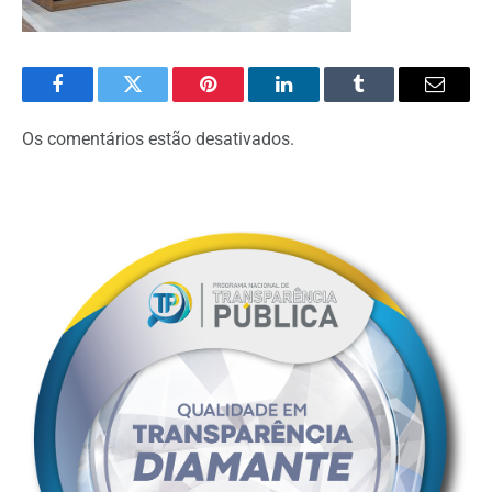
Facebook
Twitter
Pinterest
O
Tumblr
E-
LinkedIn
mail
Os comentários estão desativados.