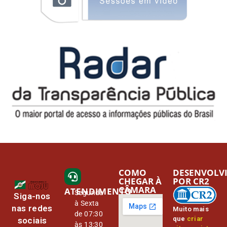
COMO
DESENVOLV
CHEGAR À
POR CR2
CÂMARA
ATENDIMENTO
Segunda
Siga-nos
à Sexta
nas redes
Muito mais
de 07:30
que
criar
sociais
às 13:30