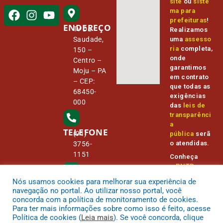
site
ou
siste
ma para
prefeituras
!
ENDEREÇO
Tv Da
Realizamos
Saudade,
uma
assesso
ria
completa,
150 –
onde
Centro –
garantimos
Moju – PA
em contrato
– CEP:
que todas as
68450-
exigências
000
das
leis de
transparênci
a
TELEFONE
(91)
pública
serã
o atendidas.
3756-
1151
Conheça
o
PNTP
e
o
Radar da
Nós usamos cookies para melhorar sua experiência de
E-MAIL
Transparênc
camara@
navegação no portal. Ao utilizar nosso portal, você
ia Pública
cmmoju.p
concorda com a política de monitoramento de cookies.
a.gov.br
Para ter mais informações sobre como isso é feito, acesse
Política de cookies (
Leia mais
). Se você concorda, clique