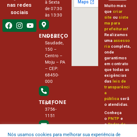
à Sexta
nas redes
Muito mais
de 07:30
que
criar
sociais
às 13:30
site
ou
siste
ma para
prefeituras
!
ENDEREÇO
Realizamos
Tv Da
uma
assesso
Saudade,
ria
completa,
150 –
onde
Centro –
garantimos
Moju – PA
em contrato
– CEP:
que todas as
68450-
exigências
000
das
leis de
transparênci
a
pública
serã
TELEFONE
(91)
o atendidas.
3756-
Conheça
1151
o
PNTP
e
o
Radar da
Transparênc
Nós usamos cookies para melhorar sua experiência de
E-MAIL
ia Pública
camara@