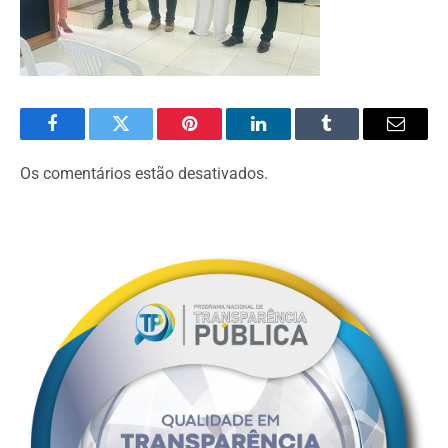
Facebook
Twitter
Pinterest
O
Tumblr
E-
LinkedIn
mail
Os comentários estão desativados.