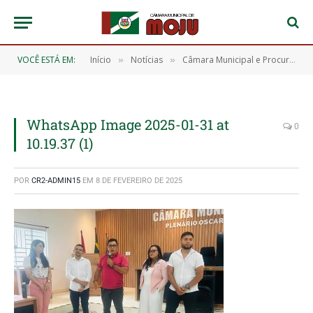
VOCÊ ESTÁ EM:
Início
Notícias
Câmara Municipal e Procuradoria da Mulher promovem palestra sobre saúde mental com o psiquiatra Fagner Carvalho
»
»
WhatsApp Image 2025-01-31 at
0
10.19.37 (1)
POR
CR2-ADMIN15
EM
8 DE FEVEREIRO DE 2025