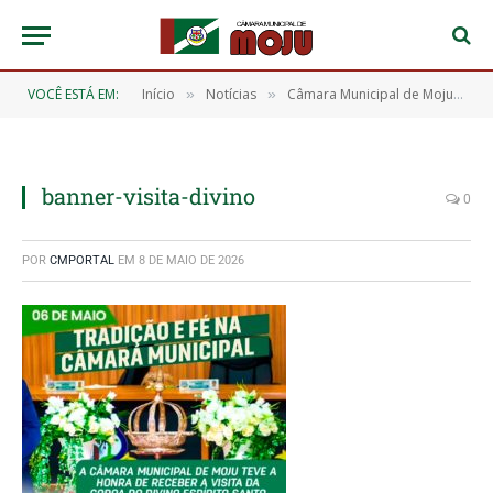
VOCÊ ESTÁ EM:
Início
Notícias
Câmara Municipal de Moju teve a honra de receber a visita da Coroa do Divino Espírito Santo
»
»
banner-visita-divino
0
POR
CMPORTAL
EM
8 DE MAIO DE 2026