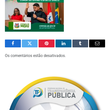
Facebook
Twitter
Pinterest
O
Tumblr
E-
LinkedIn
mail
Os comentários estão desativados.