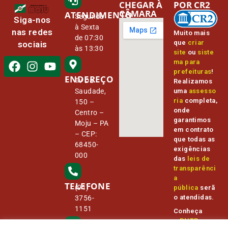
CHEGAR À
POR CR2
CÂMARA
ATENDIMENTO
Segunda
Siga-nos
à Sexta
nas redes
Muito mais
de 07:30
que
criar
sociais
às 13:30
site
ou
siste
ma para
prefeituras
!
ENDEREÇO
Tv Da
Realizamos
Saudade,
uma
assesso
ria
completa,
150 –
onde
Centro –
garantimos
Moju – PA
em contrato
– CEP:
que todas as
68450-
exigências
000
das
leis de
transparênci
a
TELEFONE
(91)
pública
serã
o atendidas.
3756-
1151
Conheça
o
PNTP
e