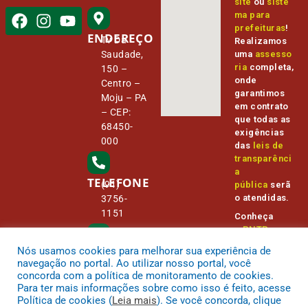
site
ou
siste
ma para
prefeituras
!
ENDEREÇO
Tv Da
Realizamos
Saudade,
uma
assesso
ria
completa,
150 –
onde
Centro –
garantimos
Moju – PA
em contrato
– CEP:
que todas as
68450-
exigências
000
das
leis de
transparênci
a
TELEFONE
(91)
pública
serã
o atendidas.
3756-
1151
Conheça
o
PNTP
e
o
Radar da
Nós usamos cookies para melhorar sua experiência de
E-MAIL
Transparênc
camara@
navegação no portal. Ao utilizar nosso portal, você
ia Pública
cmmoju.p
concorda com a política de monitoramento de cookies.
a.gov.br
Para ter mais informações sobre como isso é feito, acesse
Política de cookies (
Leia mais
). Se você concorda, clique