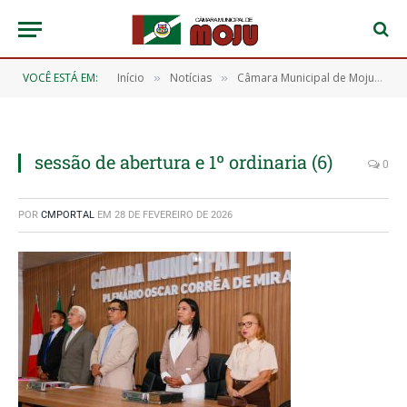
VOCÊ ESTÁ EM:
Início
Notícias
Câmara Municipal de Moju realiza sessão solene de abertura do primeiro período Legislativo do ano de 2026
»
»
sessão de abertura e 1º ordinaria (6)
0
POR
CMPORTAL
EM
28 DE FEVEREIRO DE 2026