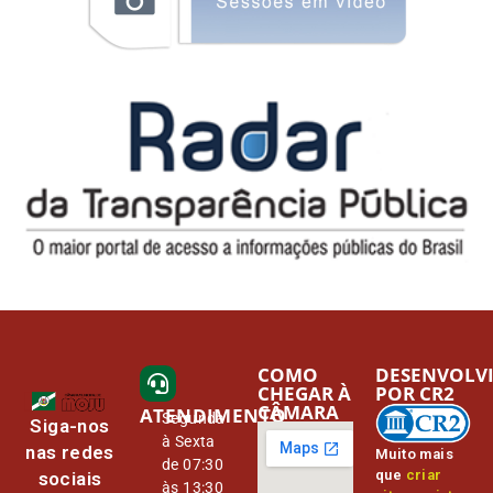
COMO
DESENVOLV
CHEGAR À
POR CR2
CÂMARA
ATENDIMENTO
Segunda
Siga-nos
à Sexta
nas redes
Muito mais
de 07:30
que
criar
sociais
às 13:30