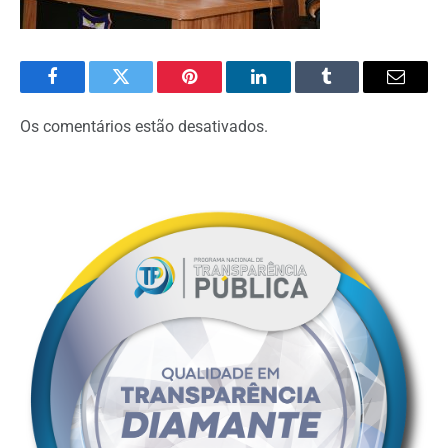
Facebook
Twitter
Pinterest
O
Tumblr
E-
LinkedIn
mail
Os comentários estão desativados.