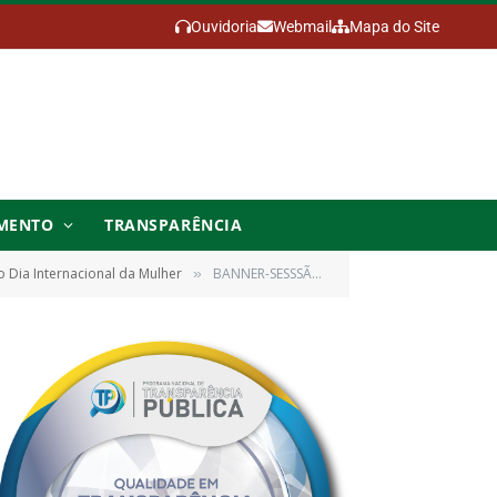
Ouvidoria
Webmail
Mapa do Site
MENTO
TRANSPARÊNCIA
 Dia Internacional da Mulher
BANNER-SESSSÃO-ORDINÁRIA-E-DIA-DA-MULHER
»