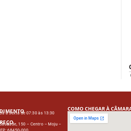
COMO CHEGAR À CÂMAR
DIMENTO
a à Sexta de 07:30 às 13:30
REÇO
Saudade, 150 – Centro – Moju –
CEP: 68450-000