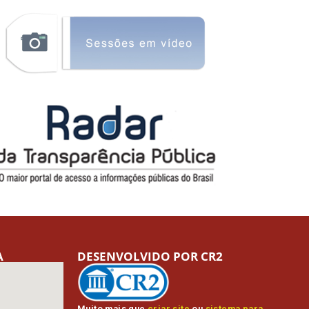
A
DESENVOLVIDO POR CR2
Muito mais que
criar site
ou
sistema para