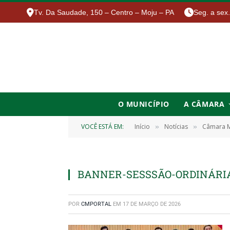
Tv. Da Saudade, 150 – Centro – Moju – PA
Seg. a sex
O MUNICÍPIO
A CÂMARA
VOCÊ ESTÁ EM:
Início
Notícias
Câmara Mu
»
»
BANNER-SESSSÃO-ORDINÁRI
POR
CMPORTAL
EM
17 DE MARÇO DE 2026