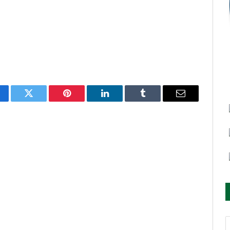
cebook
Twitter
Pinterest
O
Tumblr
E-
LinkedIn
mail