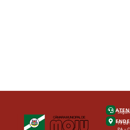
ATEN
Segund
ENDE
Tv Da 
PA – 