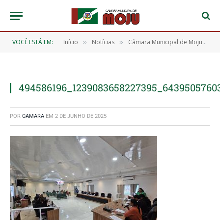
VOCÊ ESTÁ EM:
Início
Notícias
Câmara Municipal de Moju realiza a 10ª Sessão Ordinária com aprovação de 15 requerimentos
»
»
494586196_1239083658227395_6439505760
POR
CAMARA
EM
2 DE JUNHO DE 2025