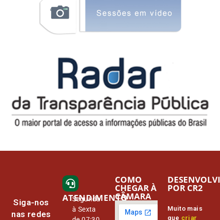
COMO
DESENVOLV
CHEGAR À
POR CR2
CÂMARA
ATENDIMENTO
Segunda
Siga-nos
Muito mais
à Sexta
nas redes
que
criar
de 07:30