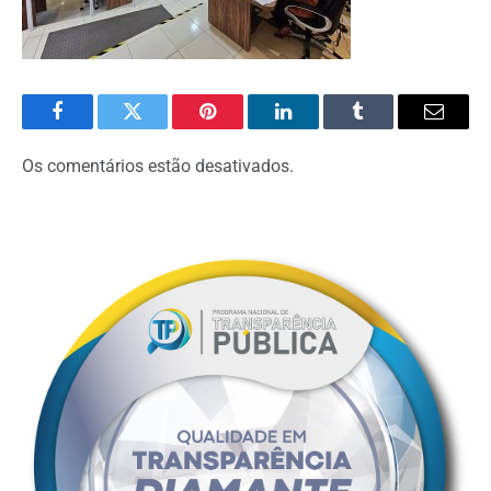
Facebook
Twitter
Pinterest
O
Tumblr
E-
LinkedIn
mail
Os comentários estão desativados.