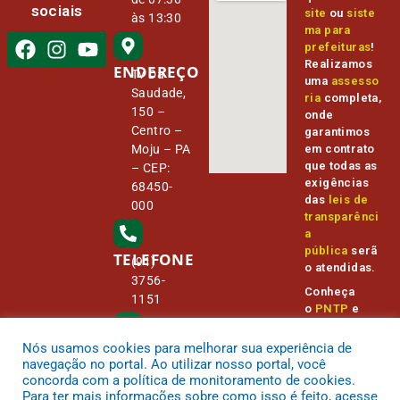
sociais
site
ou
siste
às 13:30
ma para
prefeituras
!
Realizamos
ENDEREÇO
Tv Da
uma
assesso
Saudade,
ria
completa,
150 –
onde
Centro –
garantimos
Moju – PA
em contrato
que todas as
– CEP:
exigências
68450-
das
leis de
000
transparênci
a
pública
serã
TELEFONE
(91)
o atendidas.
3756-
Conheça
1151
o
PNTP
e
o
Radar da
Transparênc
Nós usamos cookies para melhorar sua experiência de
E-MAIL
camara@
ia Pública
navegação no portal. Ao utilizar nosso portal, você
cmmoju.p
concorda com a política de monitoramento de cookies.
a.gov.br
Para ter mais informações sobre como isso é feito, acesse