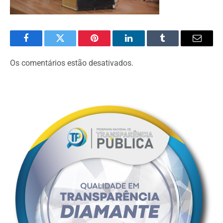
Facebook
Twitter
Pinterest
O
Tumblr
E-
LinkedIn
mail
Os comentários estão desativados.