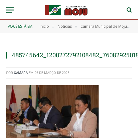
VOCÊ ESTÁ EM:
Início
Notícias
Câmara Municipal de Moju realiza 5ª Sessão Ordinária e aprova 16 requerimentos importantes para o município
»
»
485745642_1200272792108482_7608292501
POR
CAMARA
EM
26 DE MARÇO DE 2025