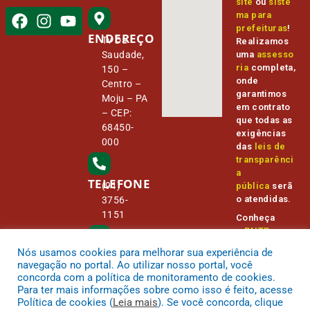
site
ou
siste
ma para
prefeituras
!
ENDEREÇO
Tv Da
Realizamos
Saudade,
uma
assesso
ria
completa,
150 –
onde
Centro –
garantimos
Moju – PA
em contrato
– CEP:
que todas as
68450-
exigências
000
das
leis de
transparênci
a
TELEFONE
(91)
pública
serã
o atendidas.
3756-
1151
Conheça
o
PNTP
e
o
Radar da
Nós usamos cookies para melhorar sua experiência de
E-MAIL
Transparênc
camara@
navegação no portal. Ao utilizar nosso portal, você
ia Pública
cmmoju.p
concorda com a política de monitoramento de cookies.
a.gov.br
Para ter mais informações sobre como isso é feito, acesse
Política de cookies (
Leia mais
). Se você concorda, clique