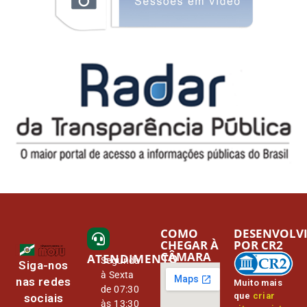
COMO
DESENVOLV
CHEGAR À
POR CR2
CÂMARA
ATENDIMENTO
Segunda
Siga-nos
à Sexta
nas redes
Muito mais
de 07:30
que
criar
sociais
às 13:30