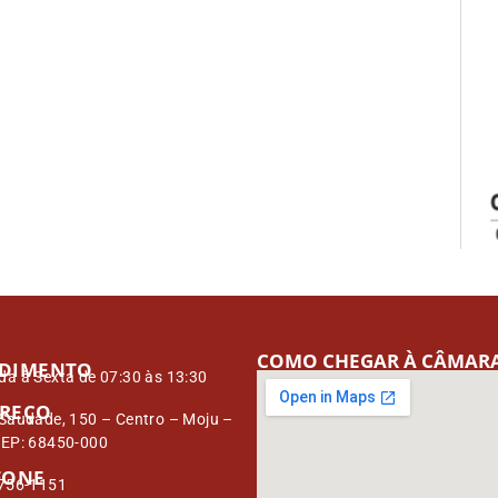
COMO CHEGAR À CÂMAR
DIMENTO
a à Sexta de 07:30 às 13:30
REÇO
Saudade, 150 – Centro – Moju –
CEP: 68450-000
FONE
3756-1151