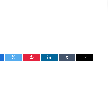
cebook
Twitter
Pinterest
O
Tumblr
E-
LinkedIn
mail