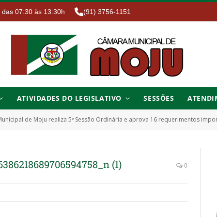
. das 07:30 às 13:30h
(91) 3756-1151
ATIVIDADES DO LEGISLATIVO
SESSÕES
ATENDI
nicipal de Moju realiza 5ª Sessão Ordinária e aprova 16 requerimentos impor
386218689706594758_n (1)
0