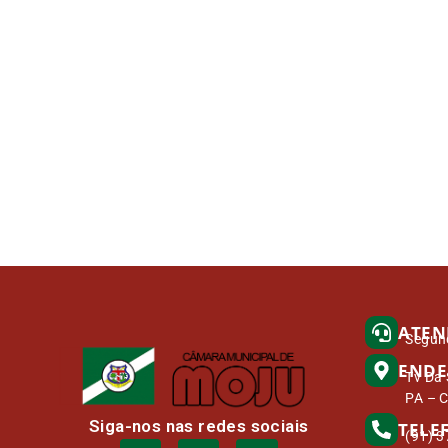
ATEN
Segund
ENDE
Tv Da 
PA – 
Siga-nos nas redes sociais
TELE
(91) 