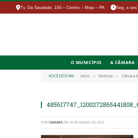
Tv. Da Saudade, 150 – Centro – Moju – PA
Seg. a sex
O MUNICÍPIO
A CÂMARA
VOCÊ ESTÁ EM:
Início
Notícias
Câmara Mu
»
»
485617747_1200272865441808_6
POR
CAMARA
EM
26 DE MARÇO DE 2025