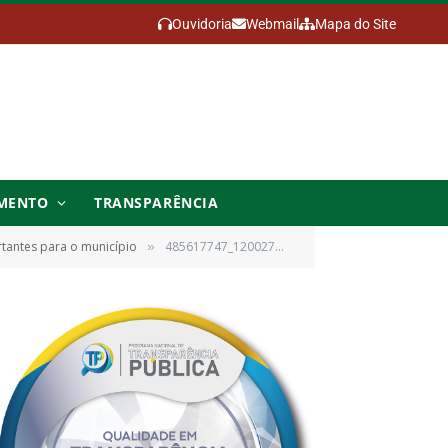
Ouvidoria
Webmail
Mapa do Site
MENTO
TRANSPARÊNCIA
tantes para o município
485617747_1200272865441808_6386218689706594758_n (1)
»