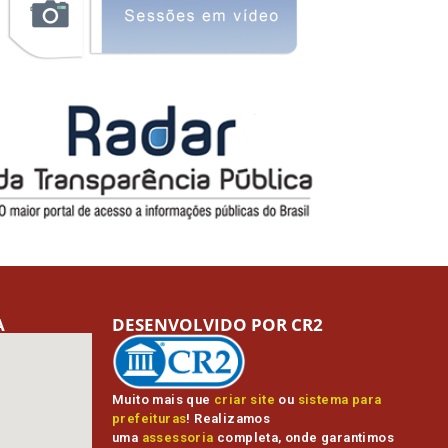
A
DESENVOLVIDO POR CR2
Muito mais que
criar site
ou
sistema para
prefeituras
! Realizamos
uma
assessoria
completa, onde garantimos