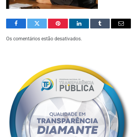
Facebook
Twitter
Pinterest
O
Tumblr
E-
LinkedIn
mail
Os comentários estão desativados.