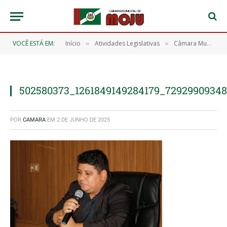
VOCÊ ESTÁ EM:
Início
Atividades Legislativas
Câmara Municipal de Moju realiza 14ª Sessão Ordinária de 2025 e aprova 13 requerimentos importantes
»
»
502580373_1261849149284179_7292990934
POR
CAMARA
EM
2 DE JUNHO DE 2025