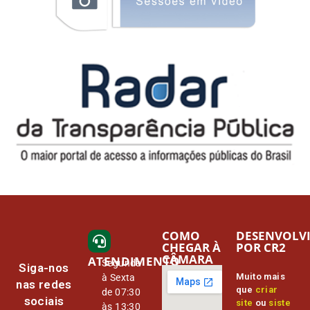
COMO
DESENVOLV
CHEGAR À
POR CR2
CÂMARA
ATENDIMENTO
Segunda
Siga-nos
Muito mais
à Sexta
nas redes
que
criar
de 07:30
sociais
site
ou
siste
às 13:30