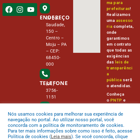
ma para
prefeituras
!
Realizamos
ENDEREÇO
Tv Da
uma
assesso
Saudade,
ria
completa,
150 –
onde
Centro –
garantimos
Moju – PA
em contrato
que todas as
– CEP:
exigências
68450-
das
leis de
000
transparênci
a
pública
serã
TELEFONE
(91)
o atendidas.
3756-
Conheça
1151
o
PNTP
e
o
Radar da
Transparênc
Nós usamos cookies para melhorar sua experiência de
E-MAIL
camara@
ia Pública
navegação no portal. Ao utilizar nosso portal, você
cmmoju.p
concorda com a política de monitoramento de cookies.
a.gov.br
Para ter mais informações sobre como isso é feito, acesse
Política de cookies (
Leia mais
). Se você concorda, clique