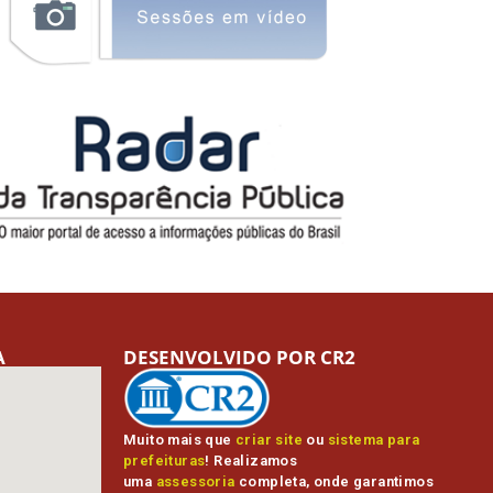
A
DESENVOLVIDO POR CR2
Muito mais que
criar site
ou
sistema para
prefeituras
! Realizamos
uma
assessoria
completa, onde garantimos