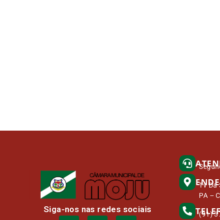
ATEN
Segund
ENDE
Tv Da 
PA – 
Siga-nos nas redes sociais
TELE
(91) 