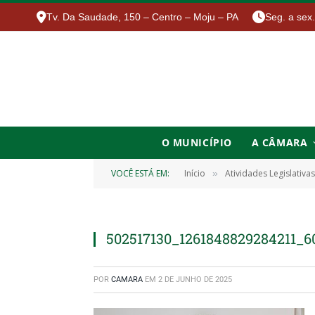
Tv. Da Saudade, 150 – Centro – Moju – PA
Seg. a sex
O MUNICÍPIO
A CÂMARA
VOCÊ ESTÁ EM:
Início
Atividades Legislativas
»
502517130_1261848829284211_
POR
CAMARA
EM
2 DE JUNHO DE 2025