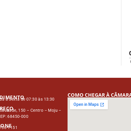
COMO CHEGAR À CÂMAR
DIMENTO
a à Sexta de 07:30 às 13:30
REÇO
Saudade, 150 – Centro – Moju –
CEP: 68450-000
FONE
3756-1151