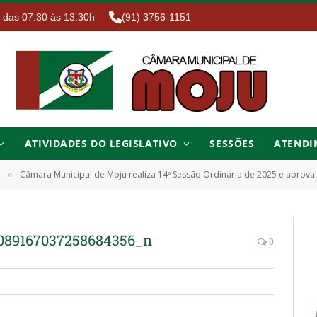
. das 07:30 às 13:30h
(91) 3756-1151
ATIVIDADES DO LEGISLATIVO
SESSÕES
ATENDI
Câmara Municipal de Moju realiza 14ª Sessão Ordinária de 2025 e aprov
»
6089167037258684356_n
0