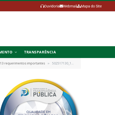
Ouvidoria
Webmail
Mapa do Site
MENTO
TRANSPARÊNCIA
a 13 requerimentos importantes
502517130_1261848829284211_6089167037258684356_n
»