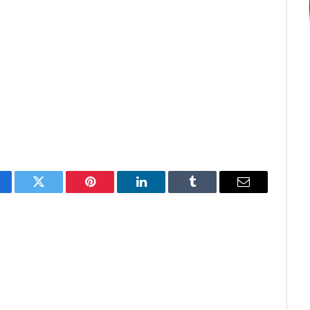
cebook
Twitter
Pinterest
O
Tumblr
E-
LinkedIn
mail