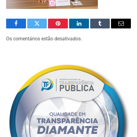
Facebook
Twitter
Pinterest
O
Tumblr
E-
LinkedIn
mail
Os comentários estão desativados.