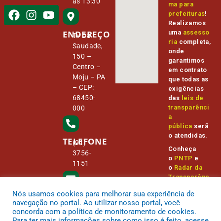
às 13:30
ma para
prefeituras
!
Realizamos
ENDEREÇO
uma
assesso
Tv Da
ria
completa,
Saudade,
onde
150 –
garantimos
Centro –
em contrato
Moju – PA
que todas as
– CEP:
exigências
68450-
das
leis de
transparênci
000
a
pública
serã
o atendidas.
TELEFONE
(91)
Conheça
3756-
o
PNTP
e
1151
o
Radar da
Transparênc
ia Pública
Nós usamos cookies para melhorar sua experiência de
E-MAIL
camara@
navegação no portal. Ao utilizar nosso portal, você
cmmoju.p
concorda com a política de monitoramento de cookies.
a.gov.br
Para ter mais informações sobre como isso é feito, acesse