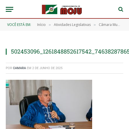
VOCÊ ESTÁ EM:
Início
Atividades Legislativas
Câmara Municipal de Moju realiza 14ª Sessão Ordinária de 2025 e aprova 13 requerimentos importantes
»
»
502453096_1261848852617542_7463828786
POR
CAMARA
EM
2 DE JUNHO DE 2025