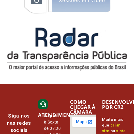
COMO
DESENVOLV
CHEGAR À
POR CR2
CÂMARA
ATENDIMENTO
Siga-nos
Segunda
Muito mais
à Sexta
nas redes
que
criar
de 07:30
sociais
site
ou
siste