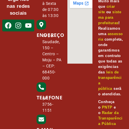
Muito mais
à Sexta
nas redes
que
criar
de 07:30
site
ou
siste
sociais
às 13:30
ma para
prefeituras
!
Realizamos
ENDEREÇO
uma
assesso
Tv Da
ria
completa,
Saudade,
onde
150 –
garantimos
Centro –
em contrato
Moju – PA
que todas as
– CEP:
exigências
68450-
das
leis de
transparênci
000
a
pública
serã
o atendidas.
TELEFONE
(91)
Conheça
3756-
o
PNTP
e
1151
o
Radar da
Transparênci
a Pública