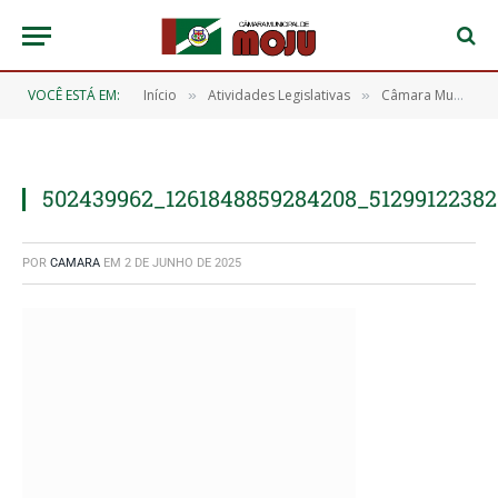
VOCÊ ESTÁ EM:
Início
Atividades Legislativas
Câmara Municipal de Moju realiza 14ª Sessão Ordinária de 2025 e aprova 13 requerimentos importantes
»
»
502439962_1261848859284208_51299122382
POR
CAMARA
EM
2 DE JUNHO DE 2025