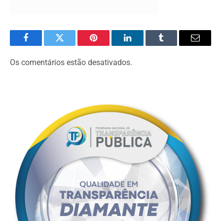
Facebook
Twitter
Pinterest
O
Tumblr
E-
LinkedIn
mail
Os comentários estão desativados.