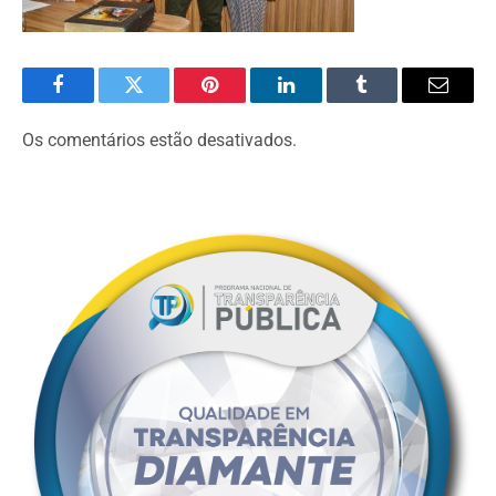
Facebook
Twitter
Pinterest
O
Tumblr
E-
LinkedIn
mail
Os comentários estão desativados.