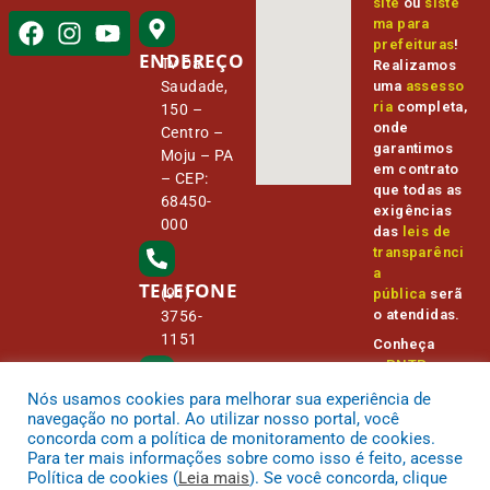
site
ou
siste
ma para
prefeituras
!
ENDEREÇO
Tv Da
Realizamos
Saudade,
uma
assesso
ria
completa,
150 –
onde
Centro –
garantimos
Moju – PA
em contrato
– CEP:
que todas as
68450-
exigências
000
das
leis de
transparênci
a
TELEFONE
(91)
pública
serã
o atendidas.
3756-
1151
Conheça
o
PNTP
e
o
Radar da
Nós usamos cookies para melhorar sua experiência de
E-MAIL
Transparênc
camara@
navegação no portal. Ao utilizar nosso portal, você
ia Pública
cmmoju.p
concorda com a política de monitoramento de cookies.
a.gov.br
Para ter mais informações sobre como isso é feito, acesse
Política de cookies (
Leia mais
). Se você concorda, clique