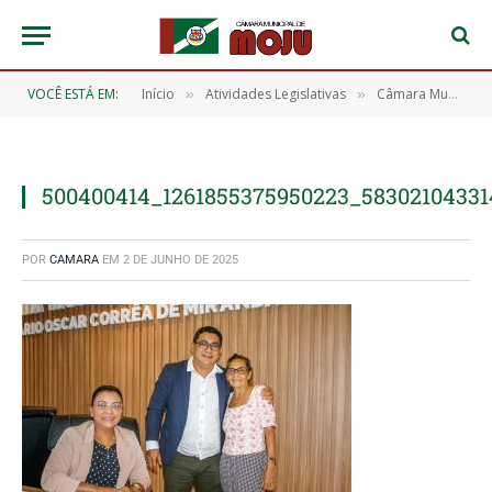
VOCÊ ESTÁ EM:
Início
Atividades Legislativas
Câmara Municipal de Moju realiza 14ª Sessão Ordinária de 2025 e aprova 13 requerimentos importantes
»
»
500400414_1261855375950223_58302104331
POR
CAMARA
EM
2 DE JUNHO DE 2025