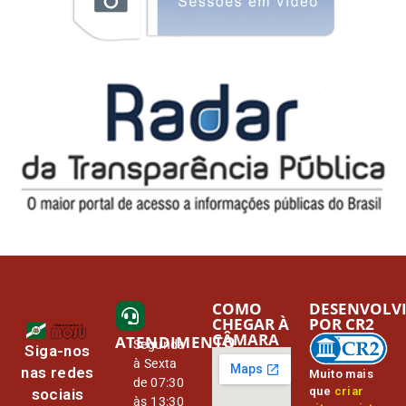
COMO
DESENVOLV
CHEGAR À
POR CR2
CÂMARA
ATENDIMENTO
Segunda
Siga-nos
à Sexta
nas redes
Muito mais
de 07:30
que
criar
sociais
às 13:30