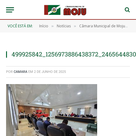
VOCÊ ESTÁ EM:
Início
Notícias
Câmara Municipal de Moju realiza 13ª Sessão Ordinária de 2025 com aprovação de importantes requerimentos
»
»
499925842_1256973886438372_2465644830
POR
CAMARA
EM
2 DE JUNHO DE 2025