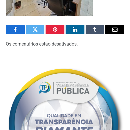
Facebook
Twitter
Pinterest
O
Tumblr
E-
LinkedIn
mail
Os comentários estão desativados.