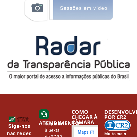
COMO
DESENVOLV
CHEGAR À
POR CR2
CÂMARA
ATENDIMENTO
Segunda
Siga-nos
à Sexta
nas redes
Muito mais
de 07:30