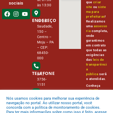
que
criar
sociais
às 13:30
site
ou
siste
ma para
prefeituras
!
ENDEREÇO
Tv Da
Realizamos
Saudade,
uma
assesso
ria
completa,
150 –
onde
Centro –
garantimos
Moju – PA
em contrato
– CEP:
que todas as
68450-
exigências
000
das
leis de
transparênci
a
TELEFONE
(91)
pública
serã
o atendidas.
3756-
1151
Conheça
o
PNTP
e
o
Radar da
Nós usamos cookies para melhorar sua experiência de
E-MAIL
Transparênc
camara@
navegação no portal. Ao utilizar nosso portal, você
ia Pública
cmmoju.p
concorda com a política de monitoramento de cookies.
a.gov.br
Para ter mais informações sobre como isso é feito, acesse