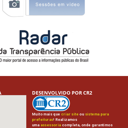
A
DESENVOLVIDO POR CR2
Muito mais que
criar site
ou
sistema para
prefeituras
! Realizamos
uma
assessoria
completa, onde garantimos