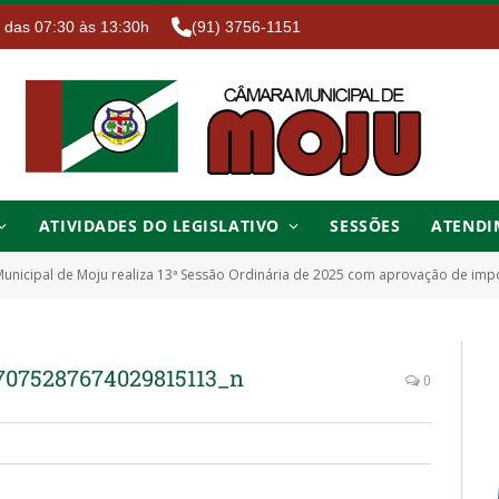
. das 07:30 às 13:30h
(91) 3756-1151
ATIVIDADES DO LEGISLATIVO
SESSÕES
ATENDI
unicipal de Moju realiza 13ª Sessão Ordinária de 2025 com aprovação de imp
7075287674029815113_n
0