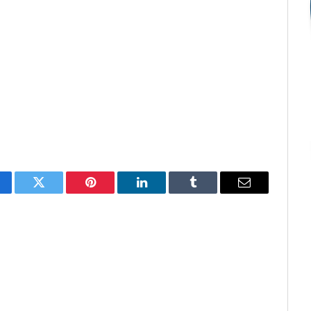
cebook
Twitter
Pinterest
O
Tumblr
E-
LinkedIn
mail