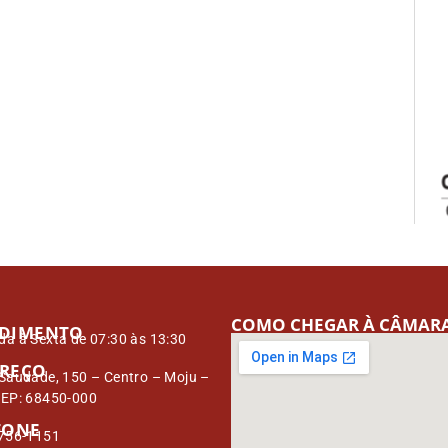
COMO CHEGAR À CÂMAR
DIMENTO
a à Sexta de 07:30 às 13:30
REÇO
Saudade, 150 – Centro – Moju –
CEP: 68450-000
FONE
3756-1151