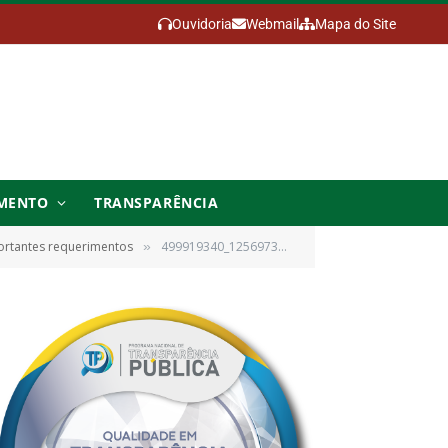
Ouvidoria
Webmail
Mapa do Site
MENTO
TRANSPARÊNCIA
ortantes requerimentos
499919340_1256973796438381_7075287674029815113_n
»