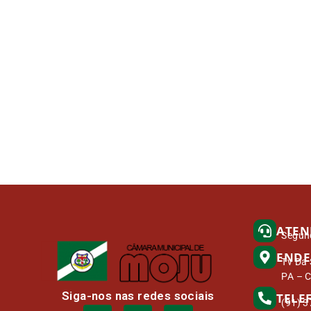
ATEN
Segund
ENDE
Tv Da 
PA – 
Siga-nos nas redes sociais
TELE
(91) 