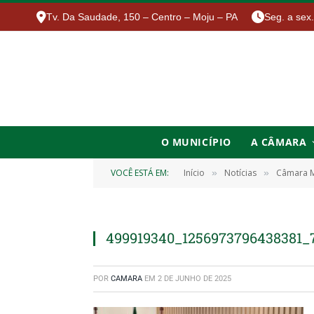
Tv. Da Saudade, 150 – Centro – Moju – PA
Seg. a sex
O MUNICÍPIO
A CÂMARA
VOCÊ ESTÁ EM:
Início
Notícias
Câmara M
»
»
499919340_1256973796438381_
POR
CAMARA
EM
2 DE JUNHO DE 2025