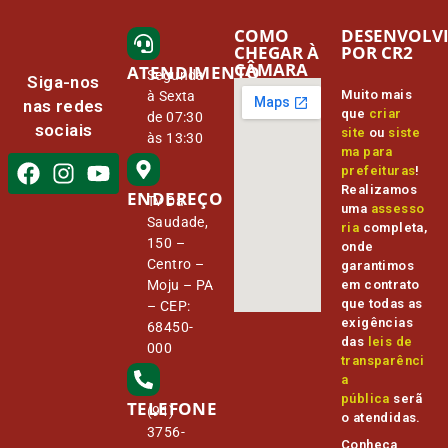
COMO
DESENVOLV
CHEGAR À
POR CR2
CÂMARA
ATENDIMENTO
Segunda
Siga-nos
Muito mais
à Sexta
nas redes
que
criar
de 07:30
sociais
site
ou
siste
às 13:30
ma para
prefeituras
!
Realizamos
ENDEREÇO
Tv Da
uma
assesso
Saudade,
ria
completa,
150 –
onde
Centro –
garantimos
Moju – PA
em contrato
que todas as
– CEP:
exigências
68450-
das
leis de
000
transparênci
a
pública
serã
TELEFONE
(91)
o atendidas.
3756-
Conheça