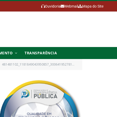
Ouvidoria
Webmail
Mapa do Site
MENTO
TRANSPARÊNCIA
481481102_1181849043950857_3006419527810348549_n