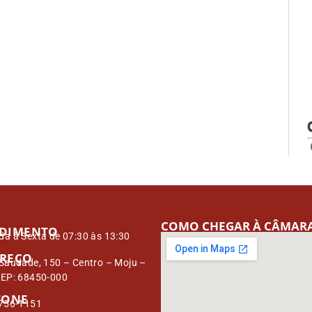
COMO CHEGAR À CÂMAR
DIMENTO
a à Sexta de 07:30 às 13:30
REÇO
Saudade, 150 – Centro – Moju –
CEP: 68450-000
FONE
3756-1151