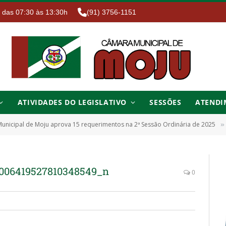
. das 07:30 às 13:30h
(91) 3756-1151
ATIVIDADES DO LEGISLATIVO
SESSÕES
ATENDI
unicipal de Moju aprova 15 requerimentos na 2ª Sessão Ordinária de 2025
»
3006419527810348549_n
0