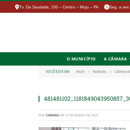
Tv. Da Saudade, 150 – Centro – Moju – PA
Seg. a sex
O MUNICÍPIO
A CÂMARA
VOCÊ ESTÁ EM:
Início
Notícias
Câmara M
»
»
481481102_1181849043950857_
POR
CAMARA
EM
10 DE MARÇO DE 2025