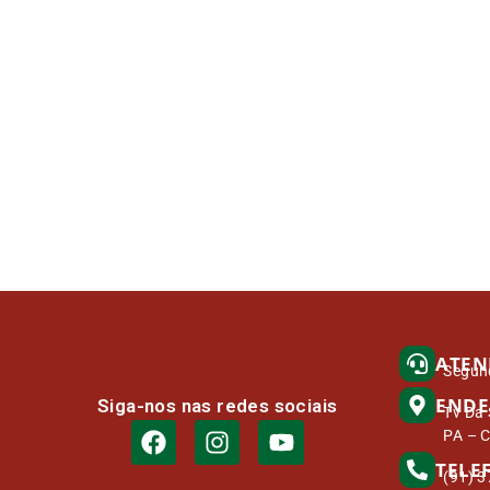
ATEN
Segund
ENDE
Siga-nos nas redes sociais
Tv Da 
PA – 
TELE
(91) 