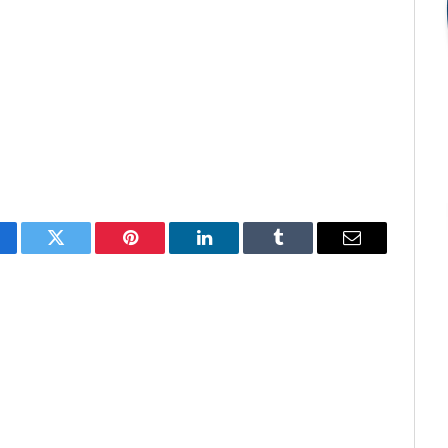
cebook
Twitter
Pinterest
O
Tumblr
E-
LinkedIn
mail