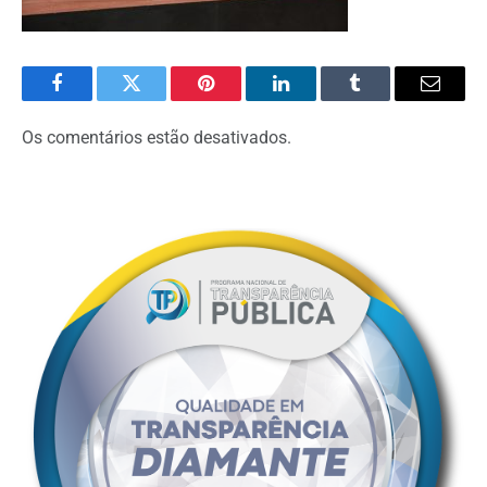
Facebook
Twitter
Pinterest
O
Tumblr
E-
LinkedIn
mail
Os comentários estão desativados.