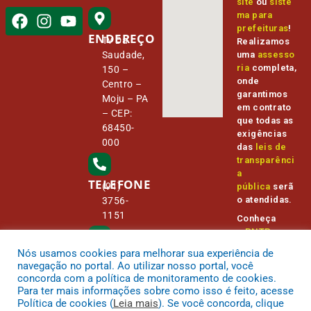
site
ou
siste
ma para
prefeituras
!
ENDEREÇO
Tv Da
Realizamos
Saudade,
uma
assesso
ria
completa,
150 –
onde
Centro –
garantimos
Moju – PA
em contrato
– CEP:
que todas as
68450-
exigências
000
das
leis de
transparênci
a
TELEFONE
(91)
pública
serã
o atendidas.
3756-
1151
Conheça
o
PNTP
e
o
Radar da
Nós usamos cookies para melhorar sua experiência de
E-MAIL
Transparênc
camara@
navegação no portal. Ao utilizar nosso portal, você
ia Pública
cmmoju.p
concorda com a política de monitoramento de cookies.
a.gov.br
Para ter mais informações sobre como isso é feito, acesse
Política de cookies (
Leia mais
). Se você concorda, clique