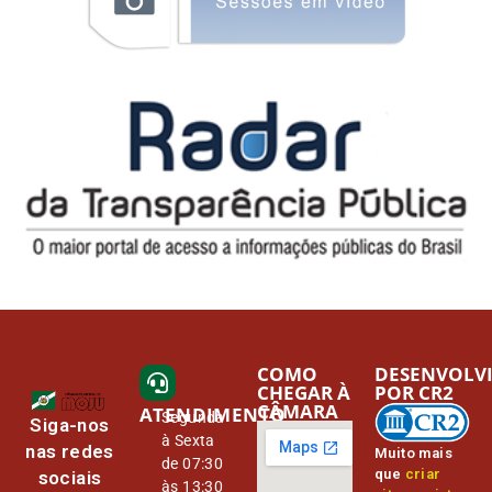
COMO
DESENVOLV
CHEGAR À
POR CR2
CÂMARA
ATENDIMENTO
Segunda
Siga-nos
à Sexta
nas redes
Muito mais
de 07:30
que
criar
sociais
às 13:30