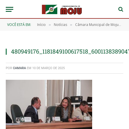
VOCÊ ESTÁ EM:
Início
Notícias
Câmara Municipal de Moju aprova 15 requerimentos na 2ª Sessão Ordinária de 2025
»
»
480949176_1181849100617518_600113838904
POR
CAMARA
EM
10 DE MARÇO DE 2025