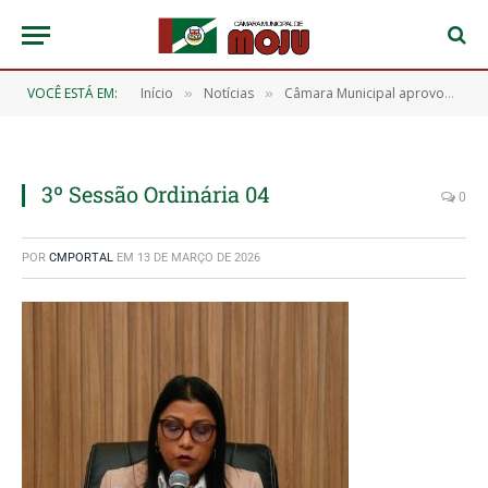
VOCÊ ESTÁ EM:
Início
Notícias
Câmara Municipal aprovou 11 requerimentos que atendem diversas demandas da população.
»
»
3º Sessão Ordinária 04
0
POR
CMPORTAL
EM
13 DE MARÇO DE 2026