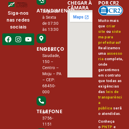
CHEGAR À
POR CR2
CÂMARA
ATENDIMENTO
Segunda
Siga-nos
à Sexta
nas redes
Muito mais
de 07:30
que
criar
sociais
às 13:30
site
ou
siste
ma para
prefeituras
!
ENDEREÇO
Realizamos
Tv Da
uma
assesso
Saudade,
ria
completa,
150 –
onde
Centro –
garantimos
Moju – PA
em contrato
– CEP:
que todas as
68450-
exigências
000
das
leis de
transparênci
a
pública
serã
TELEFONE
(91)
o atendidas.
3756-
Conheça
1151
o
PNTP
e