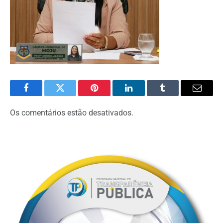
Facebook
Twitter
Pinterest
O
Tumblr
E-
LinkedIn
mail
Os comentários estão desativados.