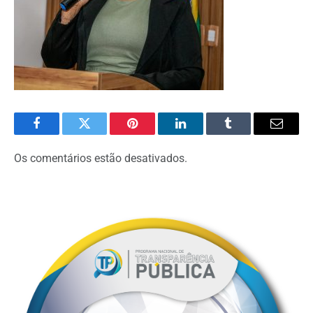
Facebook
Twitter
Pinterest
O
Tumblr
E-
LinkedIn
mail
Os comentários estão desativados.