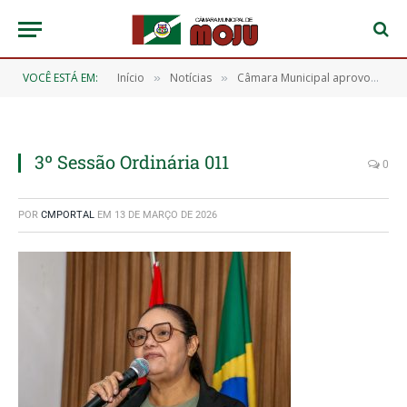
VOCÊ ESTÁ EM:
Início
Notícias
Câmara Municipal aprovou 11 requerimentos que atendem diversas demandas da população.
»
»
3º Sessão Ordinária 011
0
POR
CMPORTAL
EM
13 DE MARÇO DE 2026