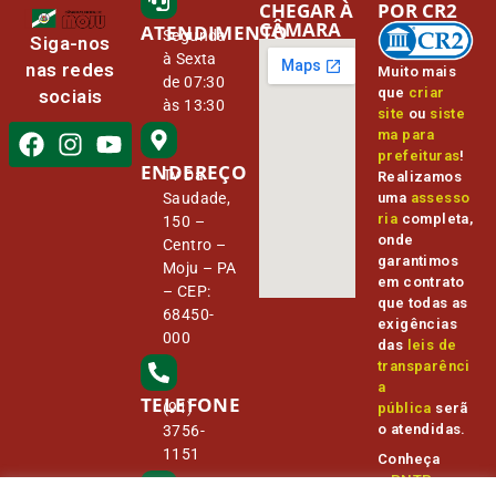
CHEGAR À
POR CR2
CÂMARA
ATENDIMENTO
Segunda
Siga-nos
à Sexta
nas redes
Muito mais
de 07:30
que
criar
sociais
às 13:30
site
ou
siste
ma para
prefeituras
!
ENDEREÇO
Tv Da
Realizamos
Saudade,
uma
assesso
ria
completa,
150 –
onde
Centro –
garantimos
Moju – PA
em contrato
– CEP:
que todas as
68450-
exigências
000
das
leis de
transparênci
a
TELEFONE
(91)
pública
serã
o atendidas.
3756-
1151
Conheça
o
PNTP
e