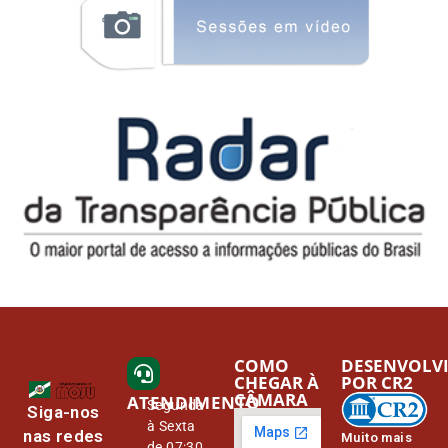
COMO
DESENVOLV
CHEGAR À
POR CR2
CÂMARA
ATENDIMENTO
Segunda
Siga-nos
à Sexta
nas redes
Muito mais
de 07:30