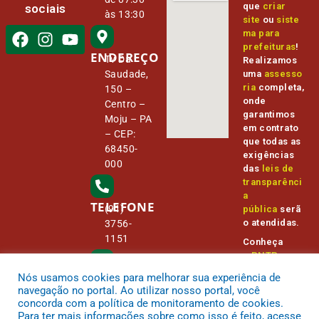
que
criar
sociais
às 13:30
site
ou
siste
ma para
prefeituras
!
ENDEREÇO
Tv Da
Realizamos
Saudade,
uma
assesso
ria
completa,
150 –
onde
Centro –
garantimos
Moju – PA
em contrato
– CEP:
que todas as
68450-
exigências
000
das
leis de
transparênci
a
TELEFONE
(91)
pública
serã
o atendidas.
3756-
1151
Conheça
o
PNTP
e
o
Radar da
Nós usamos cookies para melhorar sua experiência de
E-MAIL
Transparênc
camara@
navegação no portal. Ao utilizar nosso portal, você
ia Pública
cmmoju.p
concorda com a política de monitoramento de cookies.
a.gov.br
Para ter mais informações sobre como isso é feito, acesse