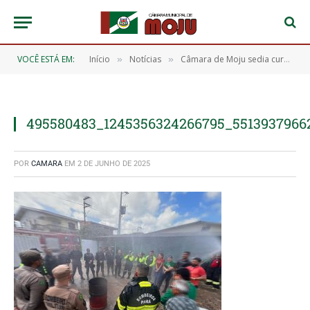
VOCÊ ESTÁ EM:
Início
Notícias
Câmara de Moju sedia curso de Brigada de Incêndio promovido pelo Corpo de Bombeiros
»
»
495580483_1245356324266795_5513937966
POR
CAMARA
EM
2 DE JUNHO DE 2025