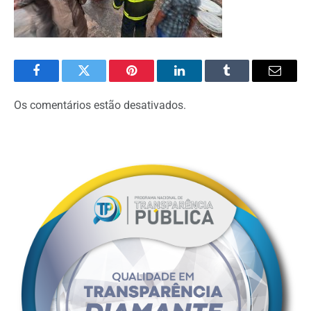
Facebook
Twitter
Pinterest
O
Tumblr
E-
LinkedIn
mail
Os comentários estão desativados.