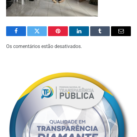
Facebook
Twitter
Pinterest
O
Tumblr
E-
LinkedIn
mail
Os comentários estão desativados.