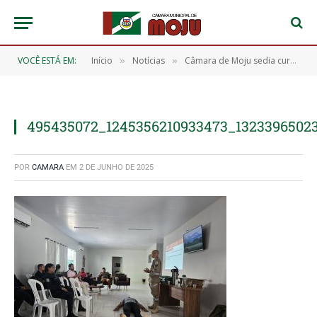
VOCÊ ESTÁ EM:
Início
Notícias
Câmara de Moju sedia curso de Brigada de Incêndio promovido pelo Corpo de Bombeiros
»
»
495435072_1245356210933473_1323396502
POR
CAMARA
EM
2 DE JUNHO DE 2025