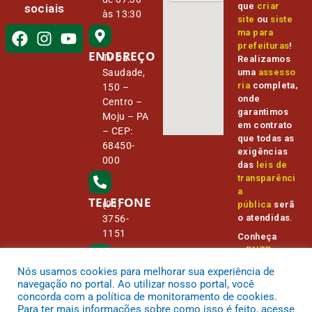
que
criar
sociais
às 13:30
site
ou
siste
ma para
prefeituras
!
ENDEREÇO
Tv Da
Realizamos
Saudade,
uma
assesso
ria
completa,
150 –
onde
Centro –
garantimos
Moju – PA
em contrato
– CEP:
que todas as
68450-
exigências
000
das
leis de
transparênci
a
TELEFONE
(91)
pública
serã
o atendidas.
3756-
1151
Conheça
o
PNTP
e
o
Radar da
Nós usamos cookies para melhorar sua experiência de
E-MAIL
Transparênc
camara@
navegação no portal. Ao utilizar nosso portal, você
ia Pública
cmmoju.p
concorda com a política de monitoramento de cookies.
a.gov.br
Para ter mais informações sobre como isso é feito, acesse