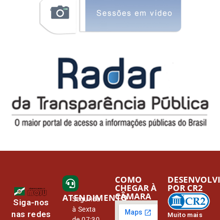
COMO
DESENVOLV
CHEGAR À
POR CR2
CÂMARA
ATENDIMENTO
Segunda
Siga-nos
à Sexta
nas redes
Muito mais
de 07:30