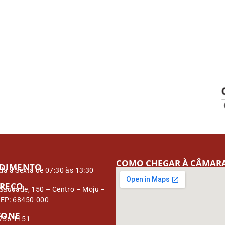
COMO CHEGAR À CÂMAR
DIMENTO
a à Sexta de 07:30 às 13:30
REÇO
Saudade, 150 – Centro – Moju –
CEP: 68450-000
FONE
3756-1151