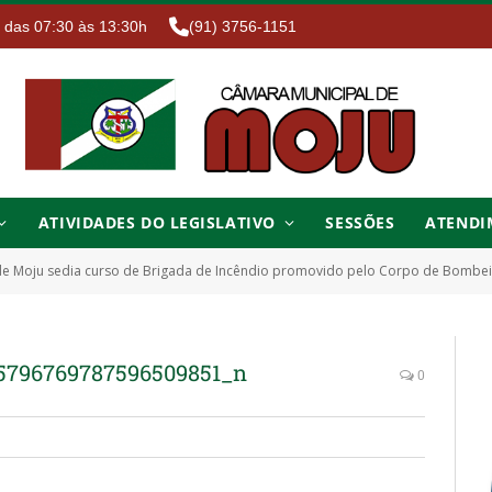
. das 07:30 às 13:30h
(91) 3756-1151
ATIVIDADES DO LEGISLATIVO
SESSÕES
ATENDI
e Moju sedia curso de Brigada de Incêndio promovido pelo Corpo de Bombe
5796769787596509851_n
0