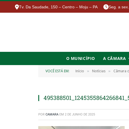
Tv. Da Saudade, 150 – Centro – Moju – PA
Seg. a sex
O MUNICÍPIO
A CÂMARA
VOCÊ ESTÁ EM:
Início
Notícias
Câmara d
»
»
495388501_1245355864266841_
POR
CAMARA
EM
2 DE JUNHO DE 2025