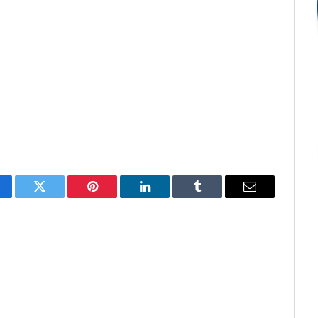
cebook
Twitter
Pinterest
O
Tumblr
E-
LinkedIn
mail