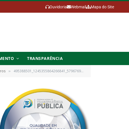
Ouvidoria
Webmail
Mapa do Site
MENTO
TRANSPARÊNCIA
iros
495388501_1245355864266841_5796769787596509851_n
»