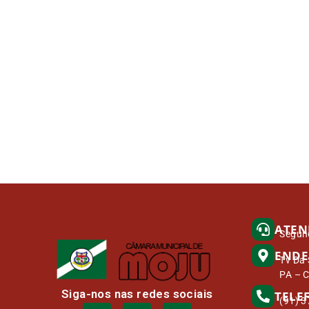
ATEN
Segund
ENDE
Tv Da 
PA – 
Siga-nos nas redes sociais
TELE
(91) 