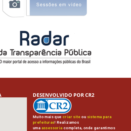
A
DESENVOLVIDO POR CR2
Muito mais que
criar site
ou
sistema para
prefeituras
! Realizamos
uma
assessoria
completa, onde garantimos