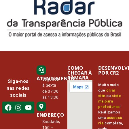
COMO
DESENVOLV
CHEGAR À
POR CR2
CÂMARA
ATENDIMENTO
Segunda
Siga-nos
Muito mais
à Sexta
nas redes
que
criar
de 07:30
sociais
site
ou
siste
às 13:30
ma para
prefeituras
!
Realizamos
ENDEREÇO
Tv Da
uma
assesso
Saudade,
ria
completa,
150 –
onde