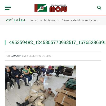
VOCÊ ESTÁ EM:
Início
Notícias
Câmara de Moju sedia curso de Brigada de Incêndio promovido pelo Corpo de Bombeiros
»
»
495359482_1245355770933517_1676528639
POR
CAMARA
EM
2 DE JUNHO DE 2025