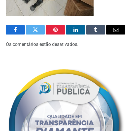
Facebook
Twitter
Pinterest
O
Tumblr
E-
LinkedIn
mail
Os comentários estão desativados.