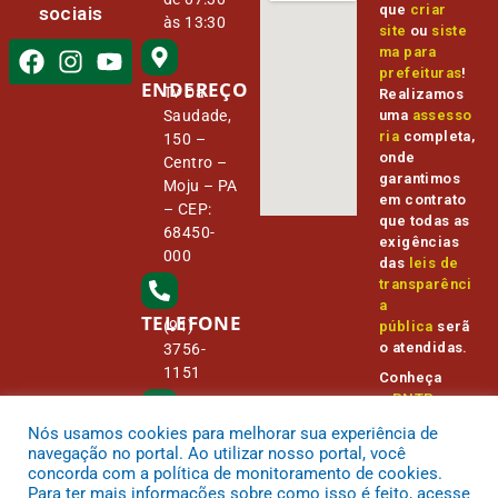
que
criar
sociais
às 13:30
site
ou
siste
ma para
prefeituras
!
ENDEREÇO
Tv Da
Realizamos
Saudade,
uma
assesso
ria
completa,
150 –
onde
Centro –
garantimos
Moju – PA
em contrato
– CEP:
que todas as
68450-
exigências
000
das
leis de
transparênci
a
TELEFONE
(91)
pública
serã
o atendidas.
3756-
1151
Conheça
o
PNTP
e
o
Radar da
Nós usamos cookies para melhorar sua experiência de
E-MAIL
Transparênc
camara@
navegação no portal. Ao utilizar nosso portal, você
ia Pública
cmmoju.p
concorda com a política de monitoramento de cookies.
a.gov.br
Para ter mais informações sobre como isso é feito, acesse