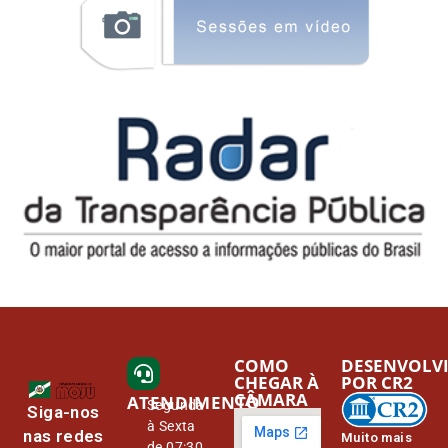
COMO
DESENVOLV
CHEGAR À
POR CR2
CÂMARA
ATENDIMENTO
Segunda
Siga-nos
à Sexta
nas redes
Muito mais
de 07:30