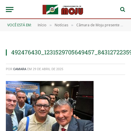
VOCÊ ESTÁ EM:
Início
Notícias
Câmara de Moju presente no 2º dia da XXIV Marcha dos Legislativos Municipais, em Brasília
»
»
492476430_1231529705649457_8431272235
POR
CAMARA
EM
29 DE ABRIL DE 2025