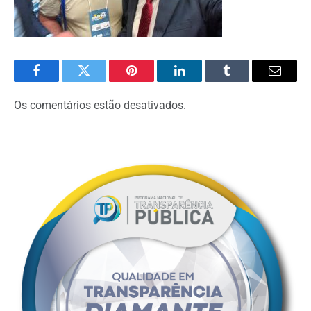
Facebook
Twitter
Pinterest
O
Tumblr
E-
LinkedIn
mail
Os comentários estão desativados.