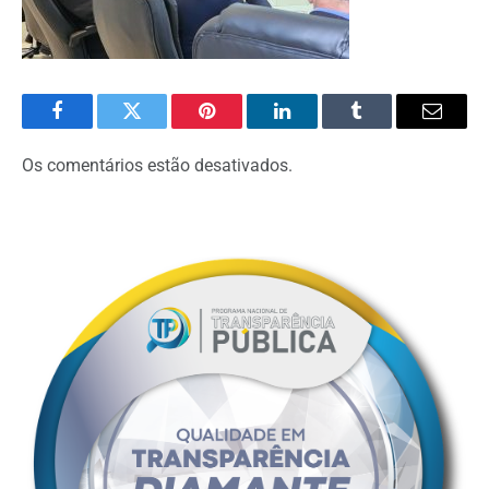
Facebook
Twitter
Pinterest
O
Tumblr
E-
LinkedIn
mail
Os comentários estão desativados.