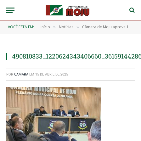
VOCÊ ESTÁ EM:
Início
Notícias
Câmara de Moju aprova 16 requerimentos durante 8ª Sessão Ordinária do ano
»
»
490810833_1220624343406660_3615914428
POR
CAMARA
EM
15 DE ABRIL DE 2025