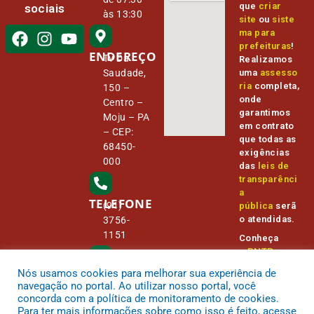
que
criar
sociais
às 13:30
site
ou
siste
ma para
prefeituras
!
ENDEREÇO
Tv Da
Realizamos
Saudade,
uma
assesso
ria
completa,
150 –
onde
Centro –
garantimos
Moju – PA
em contrato
– CEP:
que todas as
68450-
exigências
000
das
leis de
transparênci
a
TELEFONE
(91)
pública
serã
o atendidas.
3756-
1151
Conheça
o
PNTP
e
o
Radar da
Nós usamos cookies para melhorar sua experiência de
E-MAIL
Transparênc
camara@
navegação no portal. Ao utilizar nosso portal, você
ia Pública
cmmoju.p
concorda com a política de monitoramento de cookies.
a.gov.br
Para ter mais informações sobre como isso é feito, acesse