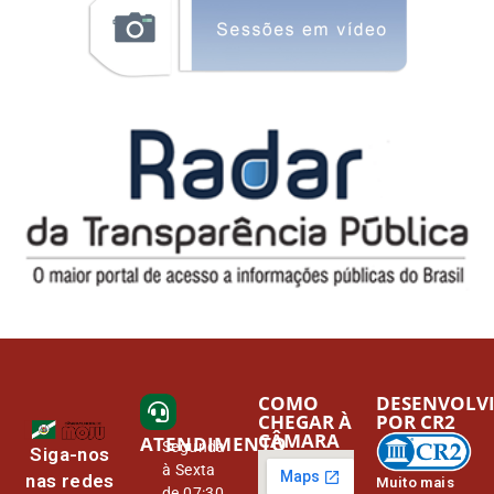
COMO
DESENVOLV
CHEGAR À
POR CR2
CÂMARA
ATENDIMENTO
Segunda
Siga-nos
à Sexta
nas redes
Muito mais
de 07:30