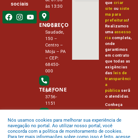
que
criar
sociais
às 13:30
site
ou
siste
ma para
prefeituras
!
ENDEREÇO
Tv Da
Realizamos
Saudade,
uma
assesso
ria
completa,
150 –
onde
Centro –
garantimos
Moju – PA
em contrato
– CEP:
que todas as
68450-
exigências
000
das
leis de
transparênci
a
TELEFONE
(91)
pública
serã
o atendidas.
3756-
1151
Conheça
o
PNTP
e
o
Radar da
Nós usamos cookies para melhorar sua experiência de
E-MAIL
Transparênc
camara@
navegação no portal. Ao utilizar nosso portal, você
ia Pública
cmmoju.p
concorda com a política de monitoramento de cookies.
a.gov.br
Para ter mais informações sobre como isso é feito, acesse