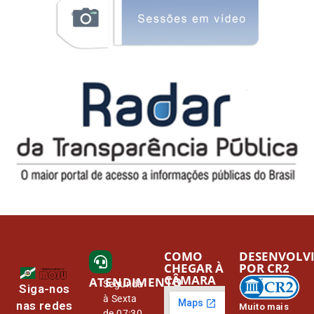
COMO
DESENVOLV
CHEGAR À
POR CR2
CÂMARA
ATENDIMENTO
Segunda
Siga-nos
à Sexta
nas redes
Muito mais
de 07:30