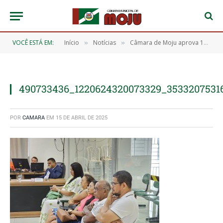
VOCÊ ESTÁ EM:
Início
Notícias
Câmara de Moju aprova 16 requerimentos durante 8ª Sessão Ordinária do ano
»
»
490733436_1220624320073329_3533207531
POR
CAMARA
EM
15 DE ABRIL DE 2025