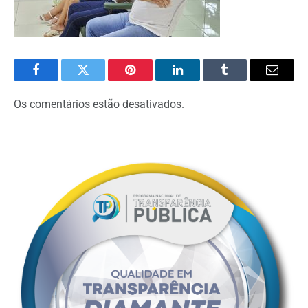
Facebook
Twitter
Pinterest
O
Tumblr
E-
LinkedIn
mail
Os comentários estão desativados.