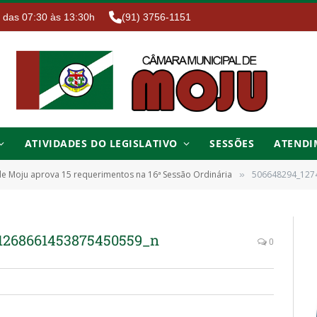
. das 07:30 às 13:30h
(91) 3756-1151
ATIVIDADES DO LEGISLATIVO
SESSÕES
ATENDI
e Moju aprova 15 requerimentos na 16ª Sessão Ordinária
506648294_127
»
1268661453875450559_n
0