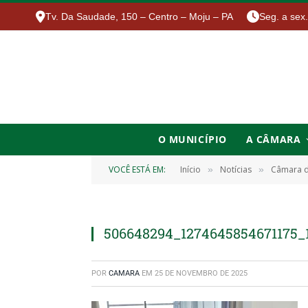
Tv. Da Saudade, 150 – Centro – Moju – PA
Seg. a sex
O MUNICÍPIO
A CÂMARA
VOCÊ ESTÁ EM:
Início
Notícias
Câmara d
»
»
506648294_1274645854671175_
POR
CAMARA
EM
25 DE NOVEMBRO DE 2025