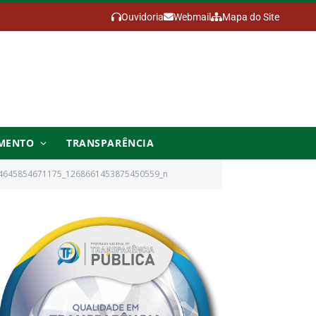
Ouvidoria
Webmail
Mapa do Site
MENTO
TRANSPARÊNCIA
4645854671175_1268661453875450559_n