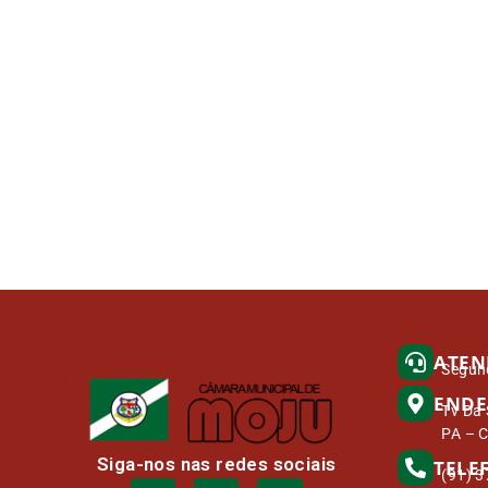
ATEN
Segund
ENDE
Tv Da 
PA – 
Siga-nos nas redes sociais
TELE
(91) 