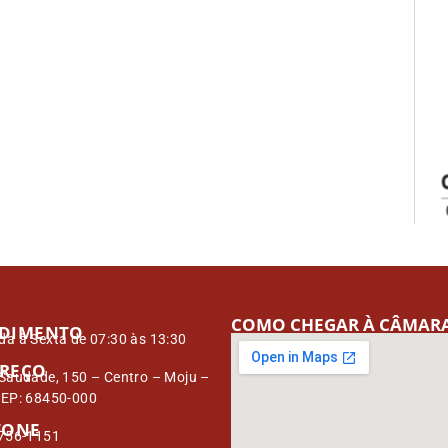
COMO CHEGAR À CÂMAR
DIMENTO
a à Sexta de 07:30 às 13:30
REÇO
Saudade, 150 – Centro – Moju –
CEP: 68450-000
FONE
3756-1151