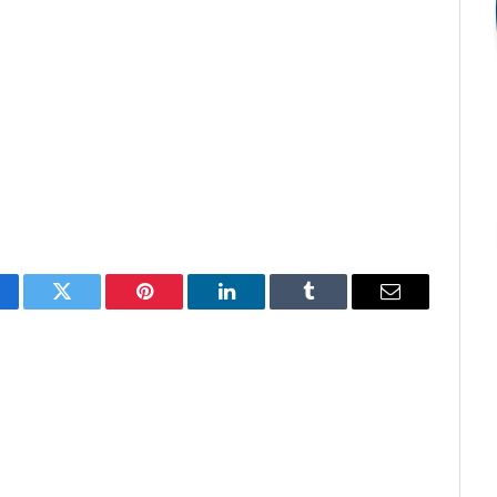
cebook
Twitter
Pinterest
O
Tumblr
E-
LinkedIn
mail