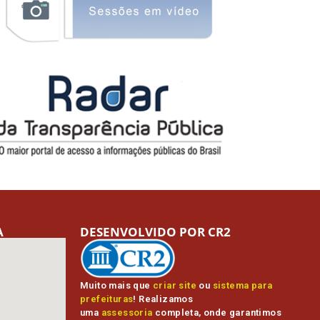
A
DESENVOLVIDO POR CR2
Muito mais que
criar site
ou
sistema para
prefeituras
! Realizamos
uma
assessoria
completa, onde garantimos