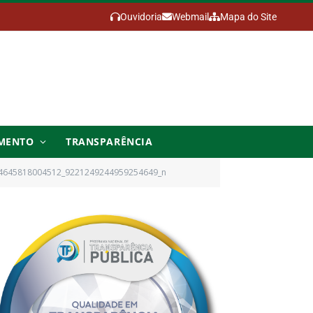
Ouvidoria
Webmail
Mapa do Site
MENTO
TRANSPARÊNCIA
4645818004512_9221249244959254649_n