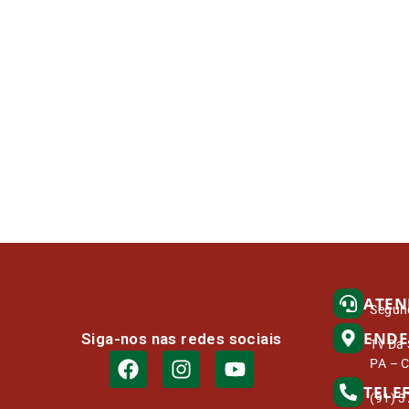
ATEN
Segund
ENDE
Siga-nos nas redes sociais
Tv Da 
PA – 
TELE
(91) 