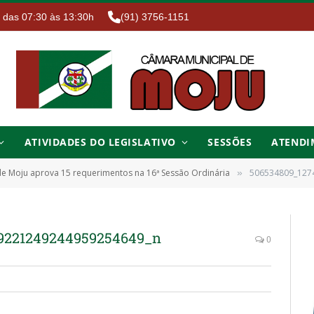
. das 07:30 às 13:30h
(91) 3756-1151
ATIVIDADES DO LEGISLATIVO
SESSÕES
ATENDI
e Moju aprova 15 requerimentos na 16ª Sessão Ordinária
506534809_127
»
9221249244959254649_n
0