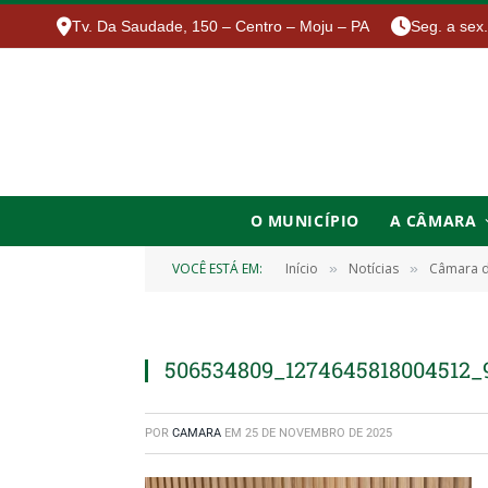
Tv. Da Saudade, 150 – Centro – Moju – PA
Seg. a sex
O MUNICÍPIO
A CÂMARA
VOCÊ ESTÁ EM:
Início
Notícias
Câmara d
»
»
506534809_1274645818004512_
POR
CAMARA
EM
25 DE NOVEMBRO DE 2025