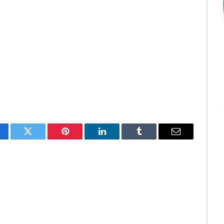
cebook
Twitter
Pinterest
O
Tumblr
E-
LinkedIn
mail