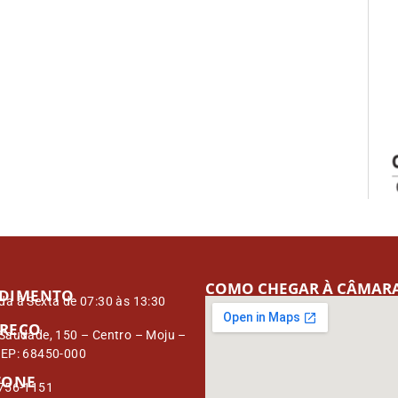
COMO CHEGAR À CÂMAR
DIMENTO
a à Sexta de 07:30 às 13:30
REÇO
Saudade, 150 – Centro – Moju –
CEP: 68450-000
FONE
3756-1151