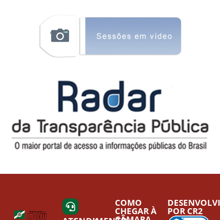
COMO
DESENVOLV
CHEGAR À
POR CR2
CÂMARA