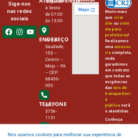
ATENDIMENTO
Segunda
Siga-nos
à Sexta
nas redes
Muito mais
de 07:30
que
criar
sociais
às 13:30
site
ou
siste
ma para
prefeituras
!
ENDEREÇO
Tv Da
Realizamos
Saudade,
uma
assesso
ria
completa,
150 –
onde
Centro –
garantimos
Moju – PA
em contrato
– CEP:
que todas as
68450-
exigências
000
das
leis de
transparênci
a
TELEFONE
(91)
pública
serã
o atendidas.
3756-
1151
Conheça
o
PNTP
e
o
Radar da
Nós usamos cookies para melhorar sua experiência de
E-MAIL
Transparênc
camara@