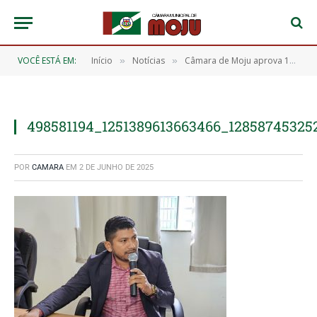
VOCÊ ESTÁ EM:
Início
Notícias
Câmara de Moju aprova 11 importantes requerimentos durante a 12ª Sessão Ordinária
»
»
498581194_1251389613663466_12858745325
POR
CAMARA
EM
2 DE JUNHO DE 2025