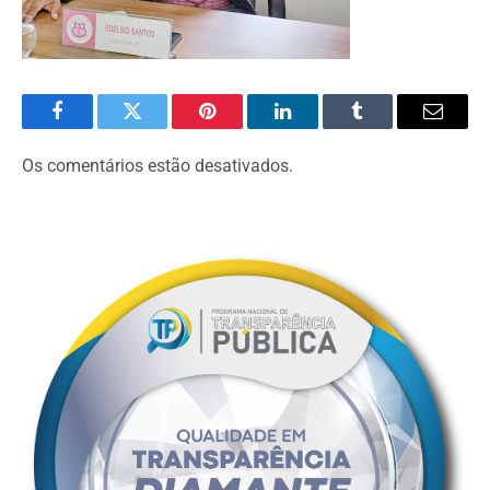
Facebook
Twitter
Pinterest
O
Tumblr
E-
LinkedIn
mail
Os comentários estão desativados.