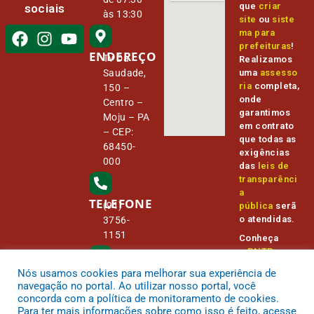
que
criar
sociais
às 13:30
site
ou
siste
ma para
prefeituras
!
ENDEREÇO
Tv Da
Realizamos
Saudade,
uma
assesso
ria
completa,
150 –
onde
Centro –
garantimos
Moju – PA
em contrato
– CEP:
que todas as
68450-
exigências
000
das
leis de
transparênci
a
TELEFONE
(91)
pública
serã
o atendidas.
3756-
1151
Conheça
o
PNTP
e
o
Radar da
Nós usamos cookies para melhorar sua experiência de
E-MAIL
Transparênc
camara@
navegação no portal. Ao utilizar nosso portal, você
ia Pública
cmmoju.p
concorda com a política de monitoramento de cookies.
a.gov.br
Para ter mais informações sobre como isso é feito, acesse