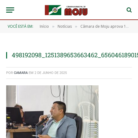
VOCÊ ESTÁ EM:
Início
Notícias
Câmara de Moju aprova 11 importantes requerimentos durante a 12ª Sessão Ordinária
»
»
498192098_1251389653663462_6560461890
POR
CAMARA
EM
2 DE JUNHO DE 2025