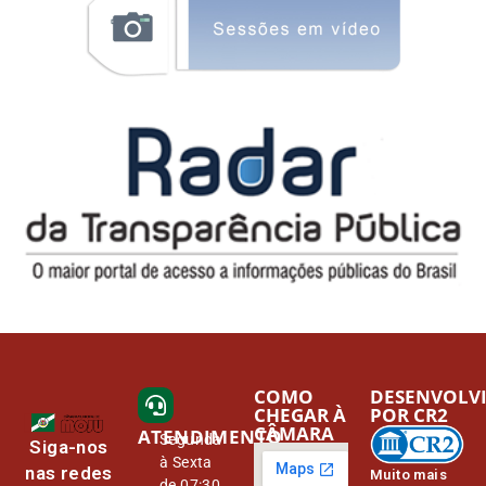
COMO
DESENVOLV
CHEGAR À
POR CR2
CÂMARA
ATENDIMENTO
Segunda
Siga-nos
à Sexta
nas redes
Muito mais
de 07:30