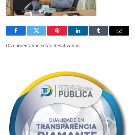
Facebook
Twitter
Pinterest
O
Tumblr
E-
LinkedIn
mail
Os comentários estão desativados.